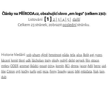
Články na PŘÍRODA.cz, obsahující slovo „
em logo
“ (celkem 230):
[ 1 ]
Listování:
2
|
3
|
4
|
5
|
další
Celkem 23 stránek, zobrazit
poslední
stránku.
Historie hledání:
vob
,
uhum
,
dýně
,
hmotnost
,
půda
,
tela
,
alca
,
Bolit
,
agi
,
ryzec
,
kácení
,
krmit
,
tlení
,
udk
,
šácholan
,
traty
,
plody
,
nobýl
,
delst
,
pejsek
,
fén
,
strace
,
mrkev
,
ODER
,
aromat
,
škůdci
,
poust
,
0014
,
komín
,
BCI
,
dmna
,
javor
,
AdV
,
benz
,
uid
,
lilie
,
Citron
,
ojñ
,
kočky
,
turfo
,
veš
,
reza
,
firmy
,
Sparky
,
savic
,
bílé
,
mláďata
,
frak
,
lain
,
dub