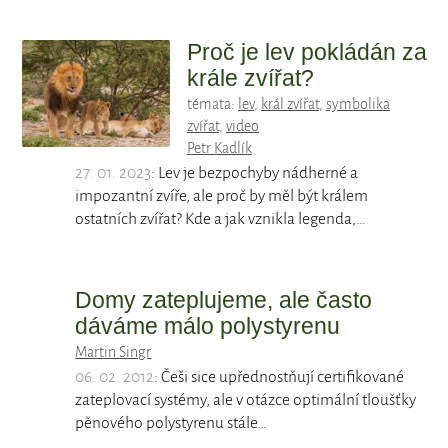
Proč je lev pokládán za
krále zvířat?
témata:
lev
,
král zvířat
,
symbolika
zvířat
,
video
Petr Kadlík
27. 01. 2023
: Lev je bezpochyby nádherné a
impozantní zvíře, ale proč by měl být králem
ostatních zvířat? Kde a jak vznikla legenda,…
Domy zateplujeme, ale často
dáváme málo polystyrenu
Martin Singr
06. 02. 2012
: Češi sice upřednostňují certifikované
zateplovací systémy, ale v otázce optimální tloušťky
pěnového polystyrenu stále…