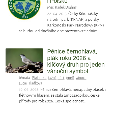
i Polsko
Mgr. Radek Drahný
22. 04. 2013
: Český Krkonošský
národní park (KRNAP) a polský
Karkonoski Park Narodowy (KPN)
se budou od dnešního dne prezentovat jedním…
Pěnice černohlavá,
pták roku 2026 a
klíčový druh pro jeden
vánoční symbol
témata:
Pták roku
,
tažní ptáci
,
jmelí
,
vánoce
Lucie Hladková
19. 02. 2026
: Pěnice černohlavá, nenápadný ptáček s
flétnovým hlasem, se stala ambasadorkou české
přírody pro rok 2026. Česká společnost…