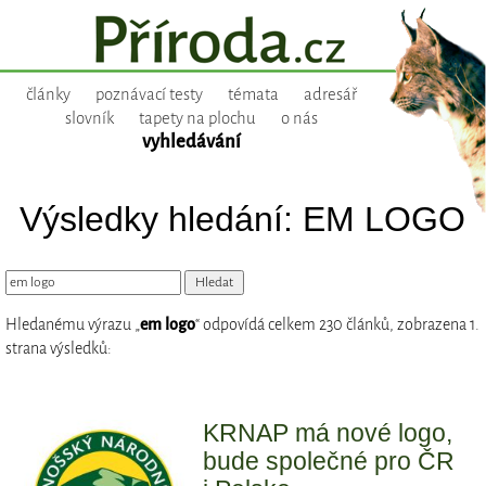
články
poznávací testy
témata
adresář
slovník
tapety na plochu
o nás
vyhledávání
Výsledky hledání: EM LOGO
Hledanému výrazu „
em logo
“ odpovídá celkem 230 článků, zobrazena 1.
strana výsledků:
KRNAP má nové logo,
bude společné pro ČR