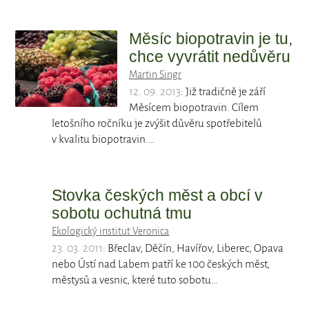
Měsíc biopotravin je tu,
chce vyvrátit nedůvěru
Martin Singr
12. 09. 2013
: Již tradičně je září
Měsícem biopotravin. Cílem
letošního ročníku je zvýšit důvěru spotřebitelů
v kvalitu biopotravin.…
Stovka českých měst a obcí v
sobotu ochutná tmu
Ekologický institut Veronica
23. 03. 2011
: Břeclav, Děčín, Havířov, Liberec, Opava
nebo Ústí nad Labem patří ke 100 českých měst,
městysů a vesnic, které tuto sobotu…