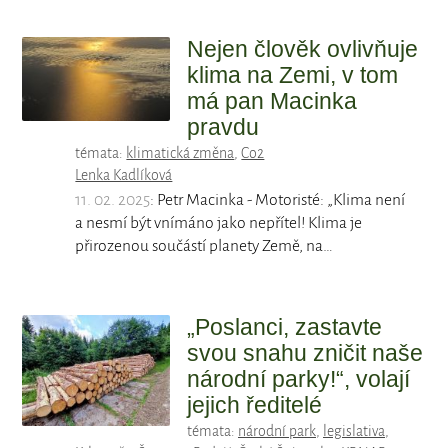
Nejen člověk ovlivňuje
klima na Zemi, v tom
má pan Macinka
pravdu
témata:
klimatická změna
,
Co2
Lenka Kadlíková
11. 02. 2025
: Petr Macinka - Motoristé: „Klima není
a nesmí být vnímáno jako nepřítel! Klima je
přirozenou součástí planety Země, na…
„Poslanci, zastavte
svou snahu zničit naše
národní parky!“, volají
jejich ředitelé
témata:
národní park
,
legislativa
,