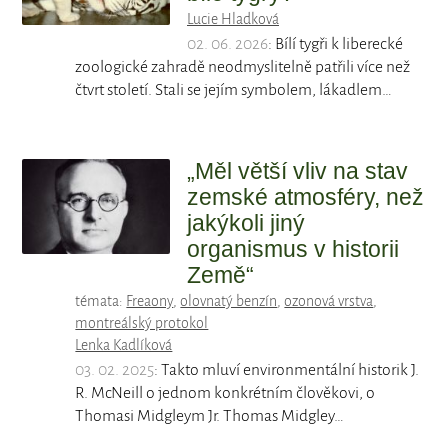
Lucie Hladková
02. 06. 2026
: Bílí tygři k liberecké
zoologické zahradě neodmyslitelně patřili více než
čtvrt století. Stali se jejím symbolem, lákadlem…
„Měl větší vliv na stav
zemské atmosféry, než
jakýkoli jiný
organismus v historii
Země“
témata:
Freaony
,
olovnatý benzín
,
ozonová vrstva
,
montreálský protokol
Lenka Kadlíková
03. 02. 2025
: Takto mluví environmentální historik J.
R. McNeill o jednom konkrétním člověkovi, o
Thomasi Midgleym Jr. Thomas Midgley…