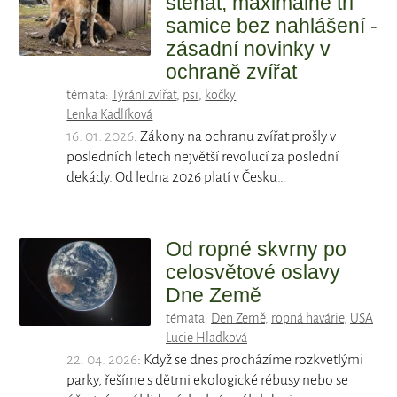
štěňat, maximálně tři
samice bez nahlášení -
zásadní novinky v
ochraně zvířat
témata:
Týrání zvířat
,
psi
,
kočky
Lenka Kadlíková
16. 01. 2026
: Zákony na ochranu zvířat prošly v
posledních letech největší revolucí za poslední
dekády. Od ledna 2026 platí v Česku…
Od ropné skvrny po
celosvětové oslavy
Dne Země
témata:
Den Země
,
ropná havárie
,
USA
Lucie Hladková
22. 04. 2026
: Když se dnes procházíme rozkvetlými
parky, řešíme s dětmi ekologické rébusy nebo se