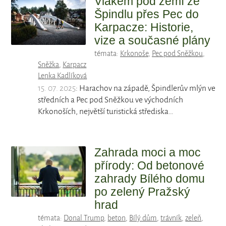
Vlakem pod zemí ze
Špindlu přes Pec do
Karpacze: Historie,
vize a současné plány
témata:
Krkonoše
,
Pec pod Sněžkou
,
Sněžka
,
Karpacz
Lenka Kadlíková
15. 07. 2025
: Harachov na západě, Špindlerův mlýn ve
středních a Pec pod Sněžkou ve východních
Krkonoších, největší turistická střediska…
Zahrada moci a moc
přírody: Od betonové
zahrady Bílého domu
po zelený Pražský
hrad
témata:
Donal Trump
,
beton
,
Bílý dům
,
trávník
,
zeleň
,