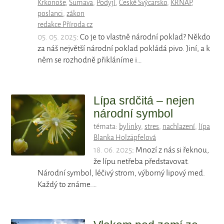
Krkonoše
,
Šumava
,
Podyjí
,
České Švýcarsko
,
KRNAP
,
poslanci
,
zákon
redakce Příroda.cz
05. 05. 2025
: Co je to vlastně národní poklad? Někdo
za náš největší národní poklad pokládá pivo. Jiní, a k
něm se rozhodně přikláníme i…
Lípa srdčitá – nejen
národní symbol
témata:
bylinky
,
stres
,
nachlazení
,
lípa
Blanka Holzäpfelová
18. 06. 2025
: Mnozí z nás si řeknou,
že lípu netřeba představovat.
Národní symbol, léčivý strom, výborný lipový med.
Každý to známe.…