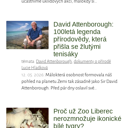
účastníme úklidových akcí, málokdy si…
David Attenborough:
100letá legenda
přírodovědy, která
přišla se žlutými
tenisáky
témata:
David Attenborough
,
dokumenty o přírodě
Lucie Hladková
12. 05. 2026
: Málokterá osobnost formovala náš
pohled na planetu Zemi tak zásadně jako Sir David
Attenborough. Před pár dny oslavil své…
Proč už Zoo Liberec
nerozmnožuje ikonické
bílé tygry?