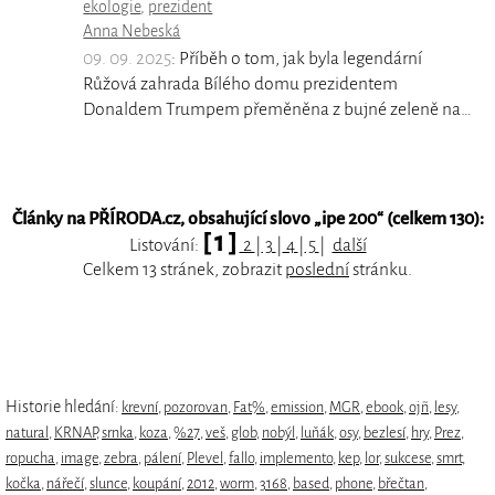
ekologie
,
prezident
Anna Nebeská
09. 09. 2025
: Příběh o tom, jak byla legendární
Růžová zahrada Bílého domu prezidentem
Donaldem Trumpem přeměněna z bujné zeleně na…
Články na PŘÍRODA.cz, obsahující slovo „
ipe 200
“ (celkem 130):
[ 1 ]
Listování:
2
|
3
|
4
|
5
|
další
Celkem 13 stránek, zobrazit
poslední
stránku.
Historie hledání:
krevní
,
pozorovan
,
Fat%
,
emission
,
MGR
,
ebook
,
ojñ
,
lesy
,
natural
,
KRNAP
,
srnka
,
koza
,
%27
,
veš
,
glob
,
nobýl
,
luňák
,
osy
,
bezlesí
,
hry
,
Prez
,
ropucha
,
image
,
zebra
,
pálení
,
Plevel
,
fallo
,
implemento
,
kep
,
lor
,
sukcese
,
smrt
,
kočka
,
nářečí
,
slunce
,
koupání
,
2012
,
worm
,
3168
,
based
,
phone
,
břečtan
,