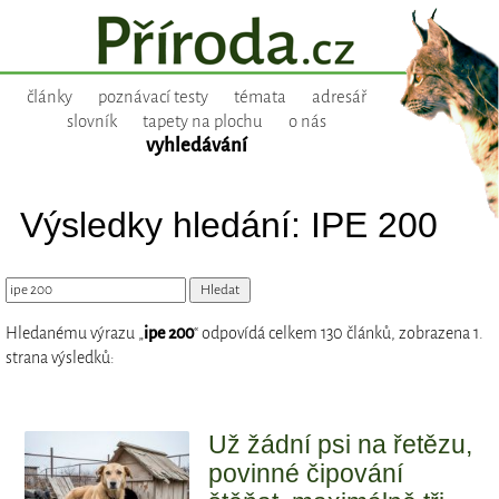
články
poznávací testy
témata
adresář
slovník
tapety na plochu
o nás
vyhledávání
Výsledky hledání: IPE 200
Hledanému výrazu „
ipe 200
“ odpovídá celkem 130 článků, zobrazena 1.
strana výsledků:
Už žádní psi na řetězu,
povinné čipování