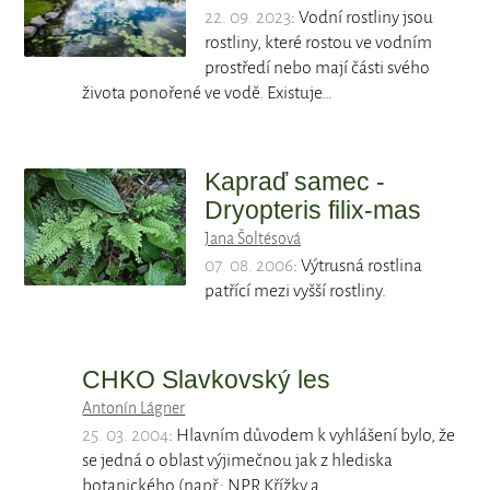
22. 09. 2023
: Vodní rostliny jsou
rostliny, které rostou ve vodním
prostředí nebo mají části svého
života ponořené ve vodě. Existuje…
Kapraď samec -
Dryopteris filix-mas
Jana Šoltésová
07. 08. 2006
: Výtrusná rostlina
patřící mezi vyšší rostliny.
CHKO Slavkovský les
Antonín Lágner
25. 03. 2004
: Hlavním důvodem k vyhlášení bylo, že
se jedná o oblast výjimečnou jak z hlediska
botanického (např.: NPR Křížky a…