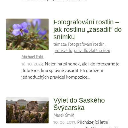
Fotografování rostlin –
jak rostlinu „zasadit“ do
snímku
témata:
Fotografování rostlin
,
protisvětlo
,
pravidlo zlatého řezu
Michael Fokt
18. 10. 2023
: Nejen na záhonek, ale i do fotografie je
dobré rostlinu správně zasadit. Při dodržení
jednoduchých pravidel kompozice…
Výlet do Saského
Švýcarska
Marek Šmíd
10. 06. 2013
: Přicházející letní