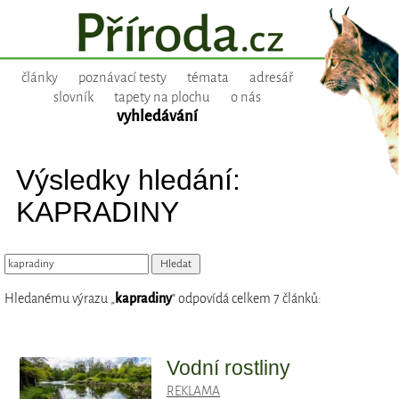
články
poznávací testy
témata
adresář
slovník
tapety na plochu
o nás
vyhledávání
Výsledky hledání:
KAPRADINY
Hledanému výrazu „
kapradiny
“ odpovídá celkem 7 článků:
Vodní rostliny
REKLAMA