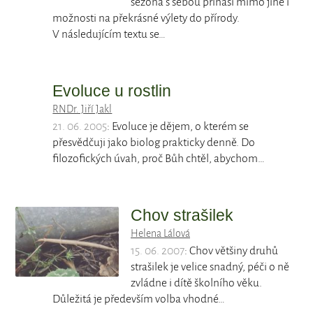
sezona s sebou přináší mimo jiné i
možnosti na překrásné výlety do přírody.
V následujícím textu se…
Evoluce u rostlin
RNDr. Jiří Jakl
21. 06. 2005
: Evoluce je dějem, o kterém se
přesvědčuji jako biolog prakticky denně. Do
filozofických úvah, proč Bůh chtěl, abychom…
Chov strašilek
Helena Lálová
15. 06. 2007
: Chov většiny druhů
strašilek je velice snadný, péči o ně
zvládne i dítě školního věku.
Důležitá je především volba vhodné…