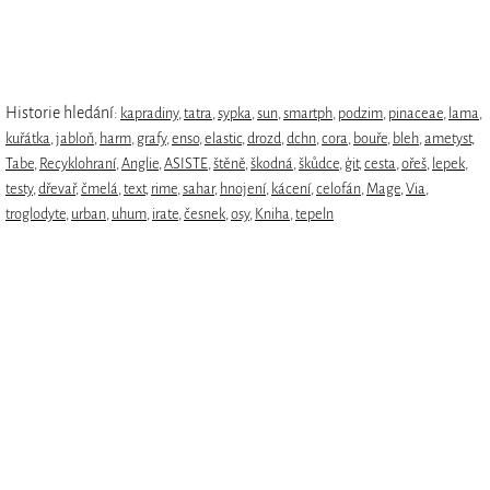
Historie hledání:
kapradiny
,
tatra
,
sypka
,
sun
,
smartph
,
podzim
,
pinaceae
,
lama
,
kuřátka
,
jabloň
,
harm
,
grafy
,
enso
,
elastic
,
drozd
,
dchn
,
cora
,
bouře
,
bleh
,
ametyst
,
Tabe
,
Recyklohraní
,
Anglie
,
ASISTE
,
štěně
,
škodná
,
škůdce
,
ģit
,
cesta
,
ořeš
,
lepek
,
testy
,
dřevař
,
čmelá
,
text
,
rime
,
sahar
,
hnojení
,
kácení
,
celofán
,
Mage
,
Via
,
troglodyte
,
urban
,
uhum
,
irate
,
česnek
,
osy
,
Kniha
,
tepeln