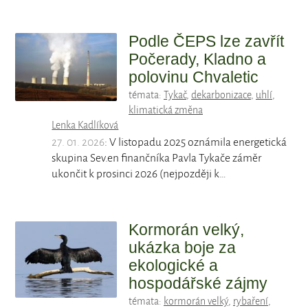
Podle ČEPS lze zavřít
Počerady, Kladno a
polovinu Chvaletic
témata:
Tykač
,
dekarbonizace
,
uhlí
,
klimatická změna
Lenka Kadlíková
27. 01. 2026
: V listopadu 2025 oznámila energetická
skupina Sev.en finančníka Pavla Tykače záměr
ukončit k prosinci 2026 (nejpozději k…
Kormorán velký,
ukázka boje za
ekologické a
hospodářské zájmy
témata:
kormorán velký
,
rybaření
,