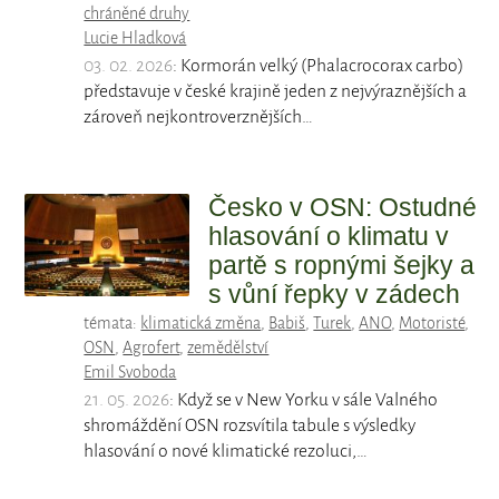
chráněné druhy
Lucie Hladková
03. 02. 2026
: Kormorán velký (Phalacrocorax carbo)
představuje v české krajině jeden z nejvýraznějších a
zároveň nejkontroverznějších…
Česko v OSN: Ostudné
hlasování o klimatu v
partě s ropnými šejky a
s vůní řepky v zádech
témata:
klimatická změna
,
Babiš
,
Turek
,
ANO
,
Motoristé
,
OSN
,
Agrofert
,
zemědělství
Emil Svoboda
21. 05. 2026
: Když se v New Yorku v sále Valného
shromáždění OSN rozsvítila tabule s výsledky
hlasování o nové klimatické rezoluci,…