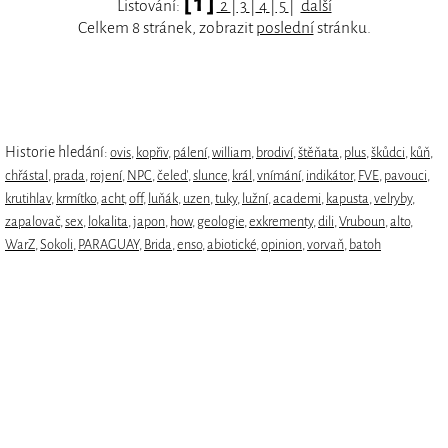
[ 1 ]
Listování:
2
|
3
|
4
|
5
|
další
Celkem 8 stránek, zobrazit
poslední
stránku.
Historie hledání:
ovis
,
kopřiv
,
pálení
,
william
,
brodiví
,
štěňata
,
plus
,
škůdci
,
kůň
,
chřástal
,
prada
,
rojení
,
NPC
,
čeleď
,
slunce
,
král
,
vnímání
,
indikátor
,
FVE
,
pavouci
,
krutihlav
,
krmítko
,
acht
,
off
,
luňák
,
uzen
,
tuky
,
lužní
,
academi
,
kapusta
,
velryby
,
zapalovač
,
sex
,
lokalita
,
japon
,
how
,
geologie
,
exkrementy
,
dili
,
Vruboun
,
alto
,
WarZ
,
Sokoli
,
PARAGUAY
,
Brida
,
enso
,
abiotické
,
opinion
,
vorvaň
,
batoh