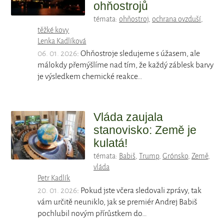
ohňostrojů
témata:
ohňostroj
,
ochrana ovzduší
,
těžké kovy
Lenka Kadlíková
06. 01. 2026
: Ohňostroje sledujeme s úžasem, ale
málokdy přemýšlíme nad tím, že každý záblesk barvy
je výsledkem chemické reakce…
Vláda zaujala
stanovisko: Země je
kulatá!
témata:
Babiš
,
Trump
,
Grónsko
,
Země
,
vláda
Petr Kadlík
20. 01. 2026
: Pokud jste včera sledovali zprávy, tak
vám určitě neuniklo, jak se premiér Andrej Babiš
pochlubil novým přírůstkem do…