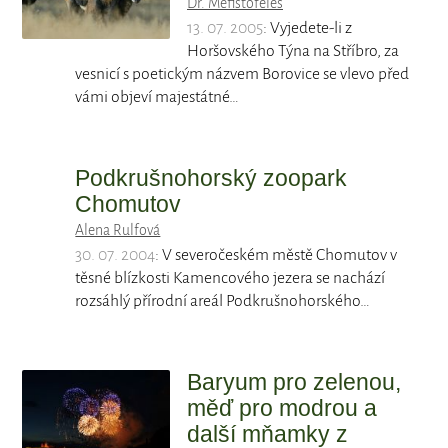
Dr. Mefistofeles
13. 07. 2005
: Vyjedete-li z
Horšovského Týna na Stříbro, za
vesnicí s poetickým názvem Borovice se vlevo před
vámi objeví majestátné…
Podkrušnohorský zoopark
Chomutov
Alena Rulfová
30. 07. 2004
: V severočeském městě Chomutov v
těsné blízkosti Kamencového jezera se nachází
rozsáhlý přírodní areál Podkrušnohorského…
Baryum pro zelenou,
měď pro modrou a
další mňamky z