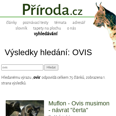
články
poznávací testy
témata
adresář
slovník
tapety na plochu
o nás
vyhledávání
Výsledky hledání: OVIS
Hledanému výrazu „
ovis
“ odpovídá celkem 75 článků, zobrazena 1.
strana výsledků:
Muflon - Ovis musimon
- návrat "čerta"