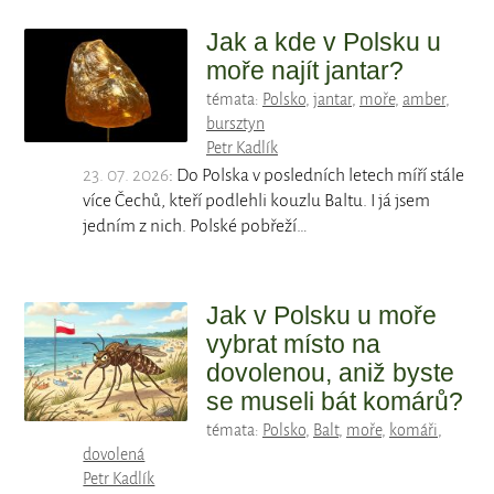
Jak a kde v Polsku u
moře najít jantar?
témata:
Polsko
,
jantar
,
moře
,
amber
,
bursztyn
Petr Kadlík
23. 07. 2026
: Do Polska v posledních letech míří stále
více Čechů, kteří podlehli kouzlu Baltu. I já jsem
jedním z nich. Polské pobřeží…
Jak v Polsku u moře
vybrat místo na
dovolenou, aniž byste
se museli bát komárů?
témata:
Polsko
,
Balt
,
moře
,
komáři
,
dovolená
Petr Kadlík