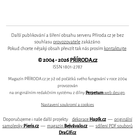
Další publikování a šíření obsahu serveru Příroda.cz je bez
souhlasu
provozovatele
zakázáno.
Pokud chcete nějaký obsah převzít tak nás prosím
kontaktujte
.
© 2004 - 2026
PŘÍRODA.cz
ISSN 1801-2787
Magazín PŘÍRODA.cz je již od počátků svého fungování v roce 2004
provozován
na originálním redakčním systému z dílny
Perpetum
web design
.
Nastavení soukromí a cookies
Doporučujeme i naše další projekty:
dekorace
Hapík.cz
—
originální
samolepky
Pieris.cz
—
magazín
Bejvávalo.cz
—
sdílení PDF souborů
DraGIF.cz