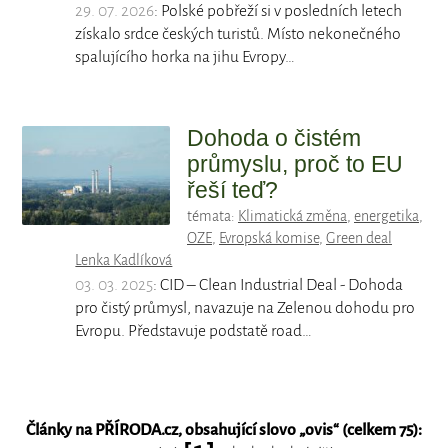
29. 07. 2026
: Polské pobřeží si v posledních letech
získalo srdce českých turistů. Místo nekonečného
spalujícího horka na jihu Evropy…
Dohoda o čistém
průmyslu, proč to EU
řeší teď?
témata:
Klimatická změna
,
energetika
,
OZE
,
Evropská komise
,
Green deal
Lenka Kadlíková
03. 03. 2025
: CID – Clean Industrial Deal - Dohoda
pro čistý průmysl, navazuje na Zelenou dohodu pro
Evropu. Představuje podstatě road…
Články na PŘÍRODA.cz, obsahující slovo „
ovis
“ (celkem 75):