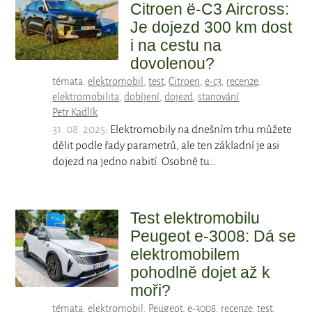
Citroen ë-C3 Aircross:
Je dojezd 300 km dost
i na cestu na
dovolenou?
témata:
elektromobil
,
test
,
Citroen
,
e-c3
,
recenze
,
elektromobilita
,
dobíjení
,
dojezd
,
stanování
Petr Kadlík
31. 08. 2025
: Elektromobily na dnešním trhu můžete
dělit podle řady parametrů, ale ten základní je asi
dojezd na jedno nabití. Osobně tu…
Test elektromobilu
Peugeot e-3008: Dá se
elektromobilem
pohodlně dojet až k
moři?
témata:
elektromobil
,
Peugeot
,
e-3008
,
recenze
,
test
,