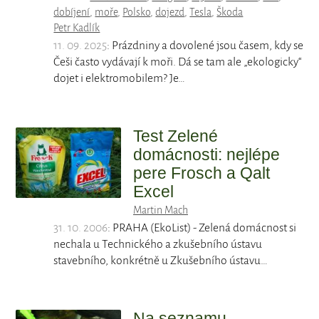
dobíjení
,
moře
,
Polsko
,
dojezd
,
Tesla
,
Škoda
Petr Kadlík
11. 09. 2025
: Prázdniny a dovolené jsou časem, kdy se
Češi často vydávají k moři. Dá se tam ale „ekologicky“
dojet i elektromobilem? Je…
Test Zelené
domácnosti: nejlépe
pere Frosch a Qalt
Excel
Martin Mach
31. 10. 2006
: PRAHA (EkoList) - Zelená domácnost si
nechala u Technického a zkušebního ústavu
stavebního, konkrétně u Zkušebního ústavu…
Na seznamu