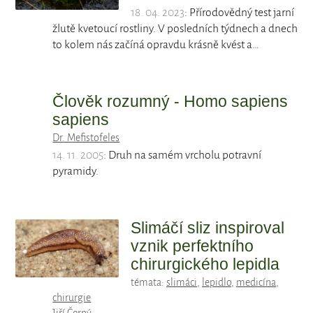
18. 04. 2023
: Přírodovědný test jarní
žlutě kvetoucí rostliny. V posledních týdnech a dnech
to kolem nás začíná opravdu krásně kvést a…
Člověk rozumný - Homo sapiens
sapiens
Dr. Mefistofeles
14. 11. 2005
: Druh na samém vrcholu potravní
pyramidy.
Slimáčí sliz inspiroval
vznik perfektního
chirurgického lepidla
témata:
slimáci
,
lepidlo
,
medicína
,
chirurgie