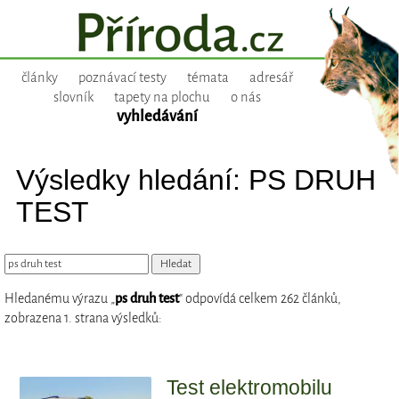
články
poznávací testy
témata
adresář
slovník
tapety na plochu
o nás
vyhledávání
Výsledky hledání: PS DRUH
TEST
Hledanému výrazu „
ps druh test
“ odpovídá celkem 262 článků,
zobrazena 1. strana výsledků:
Test elektromobilu