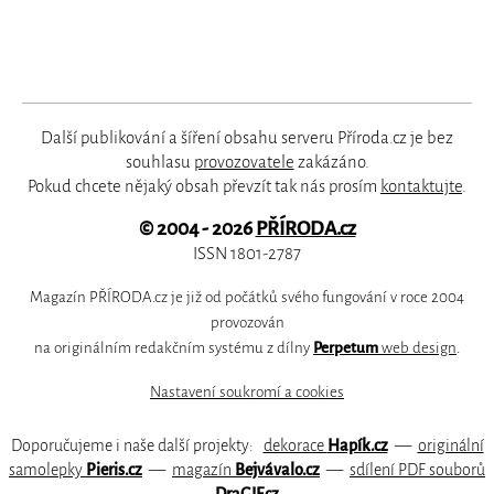
Další publikování a šíření obsahu serveru Příroda.cz je bez
souhlasu
provozovatele
zakázáno.
Pokud chcete nějaký obsah převzít tak nás prosím
kontaktujte
.
© 2004 - 2026
PŘÍRODA.cz
ISSN 1801-2787
Magazín PŘÍRODA.cz je již od počátků svého fungování v roce 2004
provozován
na originálním redakčním systému z dílny
Perpetum
web design
.
Nastavení soukromí a cookies
Doporučujeme i naše další projekty:
dekorace
Hapík.cz
—
originální
samolepky
Pieris.cz
—
magazín
Bejvávalo.cz
—
sdílení PDF souborů
DraGIF.cz