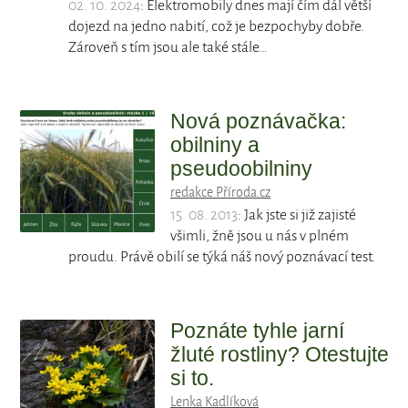
02. 10. 2024
: Elektromobily dnes mají čím dál větší
dojezd na jedno nabití, což je bezpochyby dobře.
Zároveň s tím jsou ale také stále…
Nová poznávačka:
obilniny a
pseudoobilniny
redakce Příroda.cz
15. 08. 2013
: Jak jste si již zajisté
všimli, žně jsou u nás v plném
proudu. Právě obilí se týká náš nový poznávací test.
Poznáte tyhle jarní
žluté rostliny? Otestujte
si to.
Lenka Kadlíková