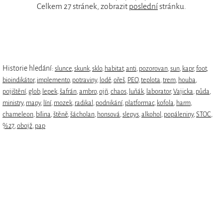
Celkem 27 stránek, zobrazit
poslední
stránku.
Historie hledání:
slunce
,
skunk
,
sklo
,
habitat
,
anti
,
pozorovan
,
sun
,
kapr
,
foot
,
bioindikátor
,
implemento
,
potraviny
,
lodě
,
ořeš
,
PEO
,
teplota
,
trem
,
houba
,
pojištění
,
glob
,
lepek
,
šafrán
,
ambro
,
ojñ
,
chaos
,
luňák
,
laborator
,
Vajicka
,
půda
,
ministry
,
mapy
,
líní
,
mozek
,
radikal
,
podnikání
,
platformac
,
kofola
,
harm
,
chameleon
,
bílina
,
štěně
,
šácholan
,
honsová
,
slepys
,
alkohol
,
popáleniny
,
STOC
,
%27
,
obojž
,
pap