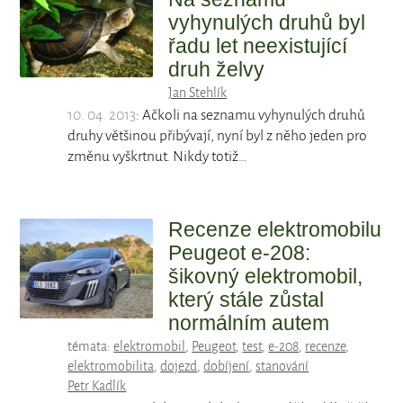
vyhynulých druhů byl
řadu let neexistující
druh želvy
Jan Stehlík
10. 04. 2013
: Ačkoli na seznamu vyhynulých druhů
druhy většinou přibývají, nyní byl z něho jeden pro
změnu vyškrtnut. Nikdy totiž…
Recenze elektromobilu
Peugeot e-208:
šikovný elektromobil,
který stále zůstal
normálním autem
témata:
elektromobil
,
Peugeot
,
test
,
e-208
,
recenze
,
elektromobilita
,
dojezd
,
dobíjení
,
stanování
Petr Kadlík