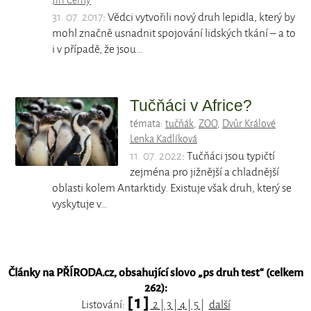
Jiří Černý
31. 07. 2017
: Vědci vytvořili nový druh lepidla, který by
mohl značně usnadnit spojování lidských tkání – a to
i v případě, že jsou…
Tučňáci v Africe?
témata:
tučňák
,
ZOO
,
Dvůr Králové
Lenka Kadlíková
11. 07. 2022
: Tučňáci jsou typičtí
zejména pro jižnější a chladnější
oblasti kolem Antarktidy. Existuje však druh, který se
vyskytuje v…
Články na PŘÍRODA.cz, obsahující slovo „
ps druh test
“ (celkem
262):
[ 1 ]
Listování:
2
|
3
|
4
|
5
|
další