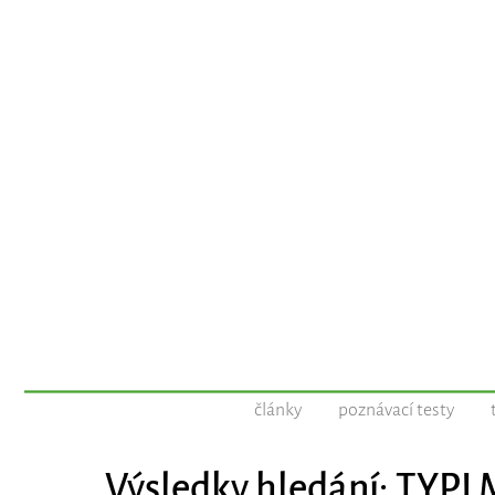
články
poznávací testy
Výsledky hledání: TYP