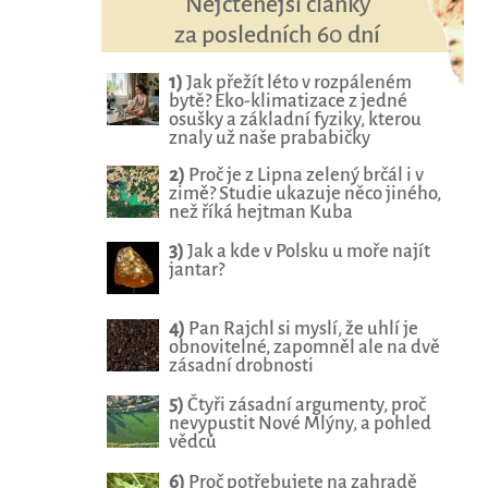
Nejčtenější články
za posledních 60 dní
1)
Jak přežít léto v rozpáleném
bytě? Eko-klimatizace z jedné
osušky a základní fyziky, kterou
znaly už naše prababičky
2)
Proč je z Lipna zelený brčál i v
zimě? Studie ukazuje něco jiného,
než říká hejtman Kuba
3)
Jak a kde v Polsku u moře najít
jantar?
4)
Pan Rajchl si myslí, že uhlí je
obnovitelné, zapomněl ale na dvě
zásadní drobnosti
5)
Čtyři zásadní argumenty, proč
nevypustit Nové Mlýny, a pohled
vědců
6)
Proč potřebujete na zahradě