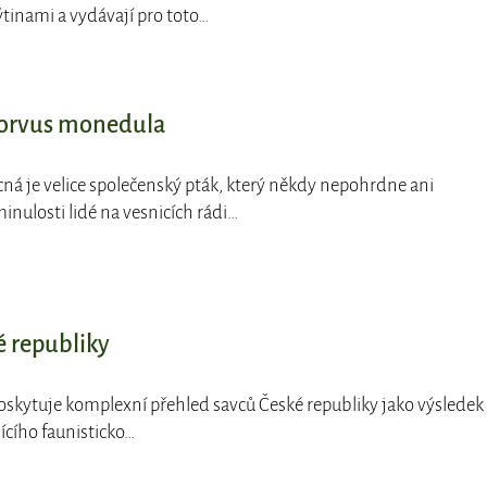
tinami a vydávají pro toto…
Corvus monedula
cná je velice společenský pták, který někdy nepohrdne ani
minulosti lidé na vesnicích rádi…
é republiky
poskytuje komplexní přehled savců České republiky jako výsledek
jícího faunisticko…