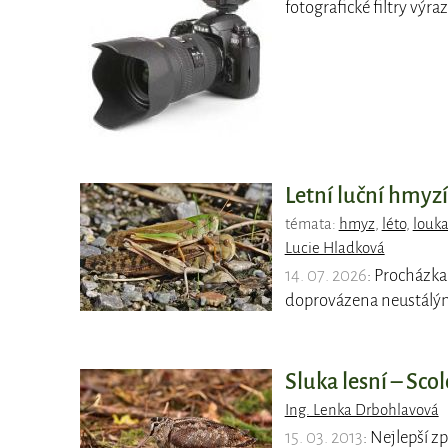
fotografické filtry vý
Letní luční hmyzí
témata:
hmyz
,
léto
,
louk
Lucie Hladková
14. 07. 2026
: Procházk
doprovázena neustálý
Sluka lesní – Sco
Ing. Lenka Drbohlavová
15. 03. 2013
: Nejlepší z