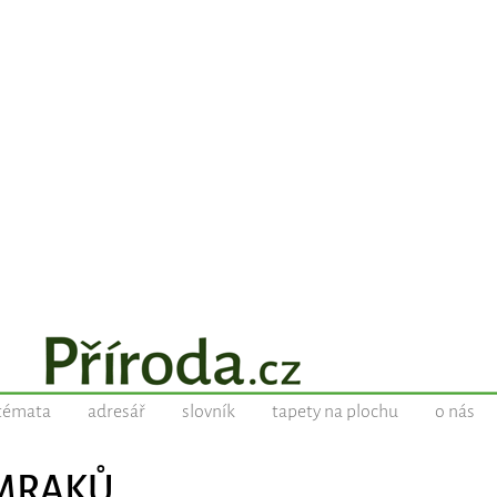
témata
adresář
slovník
tapety na plochu
o nás
I MRAKŮ