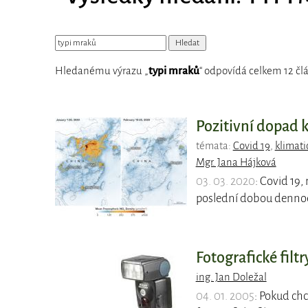
Hledanému výrazu „
typi mraků
“ odpovídá celkem 12 člá
Pozitivní dopad k
témata:
Covid 19
,
klimat
Mgr. Jana Hájková
03. 03. 2020
: Covid 19,
poslední dobou denno
Fotografické filtr
ing. Jan Doležal
04. 01. 2005
: Pokud ch