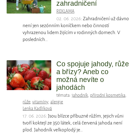
zahradničení
REKLAMA
02. 06. 2026
: Zahradničení už dávno
není jen sezónním koníčkem nebo činností
vyhrazenou lidem žijícím v rodinných domech. V
posledních…
Co spojuje jahody, růže
a břízy? Aneb co
možná nevíte o
jahodách
témata:
jahodník
,
přírodní kosmetika
,
růže
,
vitamíny
,
alergie
Lenka Kadlíková
17. 06. 2026
: Jsou blízce příbuzné růžím, jejich vůni
tvoří koktejl ze 350 látek, celá červená jahoda není
plod. Jahodník velkoplodý je…