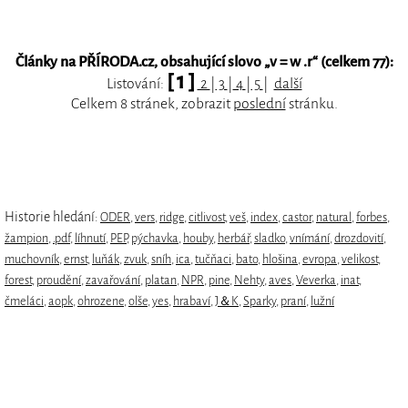
Články na PŘÍRODA.cz, obsahující slovo „
v = w .r
“ (celkem 77):
[ 1 ]
Listování:
2
|
3
|
4
|
5
|
další
Celkem 8 stránek, zobrazit
poslední
stránku.
Historie hledání:
ODER
,
vers
,
ridge
,
citlivost
,
veš
,
index
,
castor
,
natural
,
forbes
,
žampion
,
.pdf
,
líhnutí
,
PEP
,
pýchavka
,
houby
,
herbář
,
sladko
,
vnímání
,
drozdovití
,
muchovník
,
ernst
,
luňák
,
zvuk
,
sníh
,
ica
,
tučňaci
,
bato
,
hlošina
,
evropa
,
velikost
,
forest
,
proudění
,
zavařování
,
platan
,
NPR
,
pine
,
Nehty
,
aves
,
Veverka
,
inat
,
čmeláci
,
aopk
,
ohrozene
,
olše
,
yes
,
hrabaví
,
J＆K
,
Sparky
,
praní
,
lužní