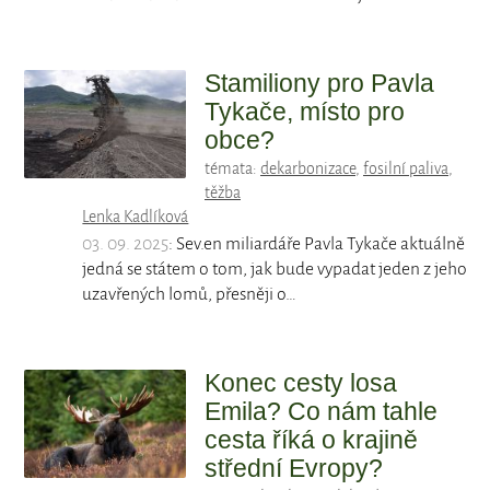
Stamiliony pro Pavla
Tykače, místo pro
obce?
témata:
dekarbonizace
,
fosilní paliva
,
těžba
Lenka Kadlíková
03. 09. 2025
: Sev.en miliardáře Pavla Tykače aktuálně
jedná se státem o tom, jak bude vypadat jeden z jeho
uzavřených lomů, přesněji o…
Konec cesty losa
Emila? Co nám tahle
cesta říká o krajině
střední Evropy?