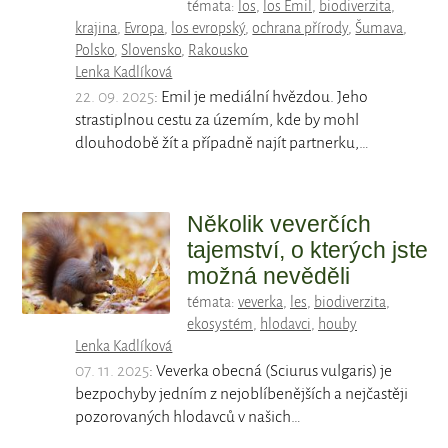
témata:
los
,
los Emil
,
biodiverzita
,
krajina
,
Evropa
,
los evropský
,
ochrana přírody
,
Šumava
,
Polsko
,
Slovensko
,
Rakousko
Lenka Kadlíková
22. 09. 2025
: Emil je mediální hvězdou. Jeho
strastiplnou cestu za územím, kde by mohl
dlouhodobě žít a případně najít partnerku,…
Několik veverčích
tajemství, o kterých jste
možná nevěděli
témata:
veverka
,
les
,
biodiverzita
,
ekosystém
,
hlodavci
,
houby
Lenka Kadlíková
07. 11. 2025
: Veverka obecná (Sciurus vulgaris) je
bezpochyby jedním z nejoblíbenějších a nejčastěji
pozorovaných hlodavců v našich…