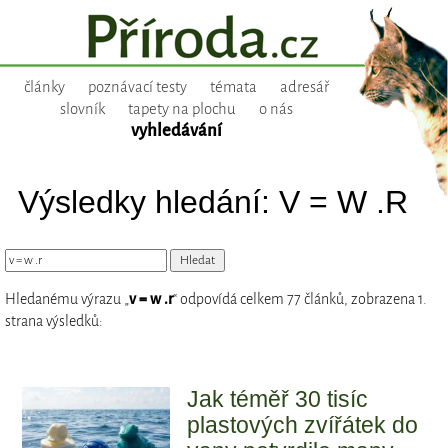
články
poznávací testy
témata
adresář
slovník
tapety na plochu
o nás
vyhledávání
Výsledky hledání: V = W .R
Hledanému výrazu „
v = w .r
“ odpovídá celkem 77 článků, zobrazena 1.
strana výsledků:
Jak téměř 30 tisíc
plastových zvířátek do