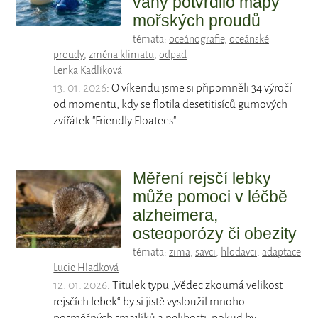
vany potvrdilo mapy
mořských proudů
témata:
oceánografie
,
oceánské
proudy
,
změna klimatu
,
odpad
Lenka Kadlíková
13. 01. 2026
: O víkendu jsme si připomněli 34 výročí
od momentu, kdy se flotila desetitisíců gumových
zvířátek "Friendly Floatees"…
Měření rejsčí lebky
může pomoci v léčbě
alzheimera,
osteoporózy či obezity
témata:
zima
,
savci
,
hlodavci
,
adaptace
Lucie Hladková
12. 01. 2026
: Titulek typu „Vědec zkoumá velikost
rejsčích lebek“ by si jistě vysloužil mnoho