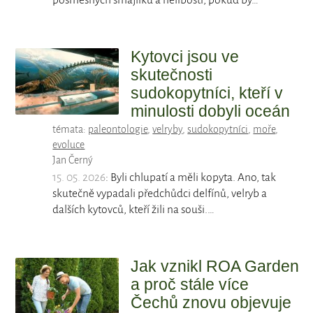
posměšných smajlíků a nelibosti, pokud by…
Kytovci jsou ve
skutečnosti
sudokopytníci, kteří v
minulosti dobyli oceán
témata:
paleontologie
,
velryby
,
sudokopytníci
,
moře
,
evoluce
Jan Černý
15. 05. 2026
: Byli chlupatí a měli kopyta. Ano, tak
skutečně vypadali předchůdci delfínů, velryb a
dalších kytovců, kteří žili na souši.…
Jak vznikl ROA Garden
a proč stále více
Čechů znovu objevuje