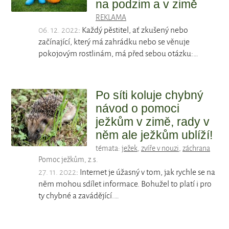
na podzim a v zimě
REKLAMA
06. 12. 2022
: Každý pěstitel, ať zkušený nebo
začínající, který má zahrádku nebo se věnuje
pokojovým rostlinám, má před sebou otázku:…
Po síti koluje chybný
návod o pomoci
ježkům v zimě, rady v
něm ale ježkům ublíží!
témata:
ježek
,
zvíře v nouzi
,
záchrana
Pomoc ježkům, z.s.
27. 11. 2022
: Internet je úžasný v tom, jak rychle se na
něm mohou sdílet informace. Bohužel to platí i pro
ty chybné a zavádějící.…