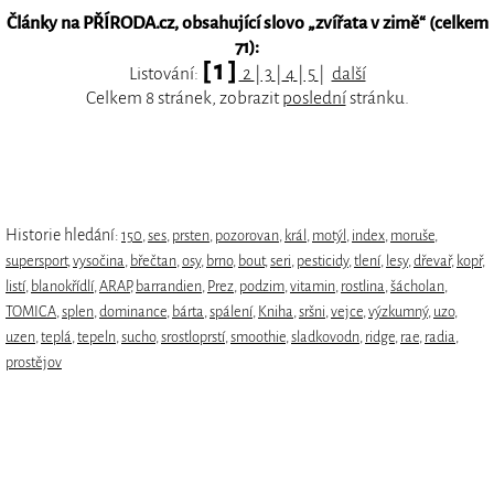
Články na PŘÍRODA.cz, obsahující slovo „
zvířata v zimě
“ (celkem
71):
[ 1 ]
Listování:
2
|
3
|
4
|
5
|
další
Celkem 8 stránek, zobrazit
poslední
stránku.
Historie hledání:
150
,
ses
,
prsten
,
pozorovan
,
král
,
motýl
,
index
,
moruše
,
supersport
,
vysočina
,
břečtan
,
osy
,
brno
,
bout
,
seri
,
pesticidy
,
tlení
,
lesy
,
dřevař
,
kopř
,
listí
,
blanokřídlí
,
ARAP
,
barrandien
,
Prez
,
podzim
,
vitamin
,
rostlina
,
šácholan
,
TOMICA
,
splen
,
dominance
,
bárta
,
spálení
,
Kniha
,
sršni
,
vejce
,
výzkumný
,
uzo
,
uzen
,
teplá
,
tepeln
,
sucho
,
srostloprstí
,
smoothie
,
sladkovodn
,
ridge
,
rae
,
radia
,
prostějov