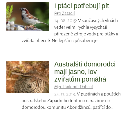
I ptáci potřebují pít
Petr Zasadil
14. 08. 2015
: V současných vlnách
veder velmi rychle vysychají
přirozené zdroje vody pro ptáky a
zvířata obecně. Nejlepším způsobem je…
Australští domorodci
mají jasno, lov
zvířatům pomáhá
Mgr. Radomír Dohnal
25. 11. 2013
: V pustinách a pouštích
australského Západního teritoria narazíme na
domorodou komunitu Aboridžinců, patřící do…