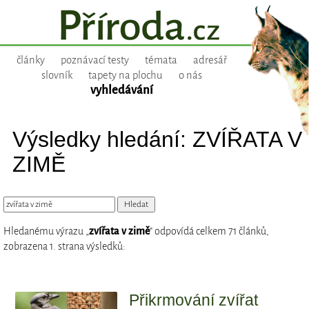
články
poznávací testy
témata
adresář
slovník
tapety na plochu
o nás
vyhledávání
Výsledky hledání: ZVÍŘATA V
ZIMĚ
Hledanému výrazu „
zvířata v zimě
“ odpovídá celkem 71 článků,
zobrazena 1. strana výsledků:
Přikrmování zvířat