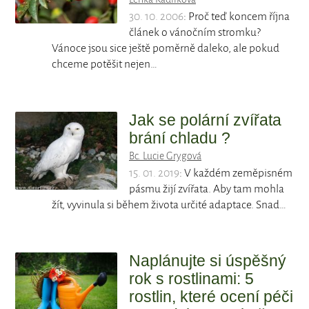
30. 10. 2006
: Proč teď koncem října
článek o vánočním stromku?
Vánoce jsou sice ještě poměrně daleko, ale pokud
chceme potěšit nejen…
Jak se polární zvířata
brání chladu ?
Bc. Lucie Grygová
15. 01. 2019
: V každém zeměpisném
pásmu žijí zvířata. Aby tam mohla
žít, vyvinula si během života určité adaptace. Snad…
Naplánujte si úspěšný
rok s rostlinami: 5
rostlin, které ocení péči