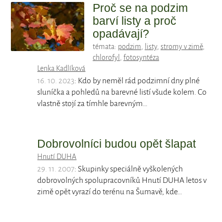
Proč se na podzim
barví listy a proč
opadávají?
témata:
podzim
,
listy
,
stromy v zimě
,
chlorofyl
,
fotosyntéza
Lenka Kadlíková
16. 10. 2023
: Kdo by neměl rád podzimní dny plné
sluníčka a pohledů na barevné listí všude kolem. Co
vlastně stojí za tímhle barevným…
Dobrovolníci budou opět šlapat
Hnutí DUHA
29. 11. 2007
: Skupinky speciálně vyškolených
dobrovolných spolupracovníků Hnutí DUHA letos v
zimě opět vyrazí do terénu na Šumavě, kde…