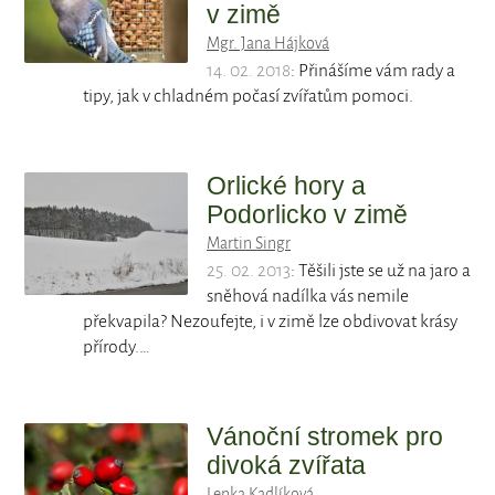
v zimě
Mgr. Jana Hájková
14. 02. 2018
: Přinášíme vám rady a
tipy, jak v chladném počasí zvířatům pomoci.
Orlické hory a
Podorlicko v zimě
Martin Singr
25. 02. 2013
: Těšili jste se už na jaro a
sněhová nadílka vás nemile
překvapila? Nezoufejte, i v zimě lze obdivovat krásy
přírody.…
Vánoční stromek pro
divoká zvířata
Lenka Kadlíková