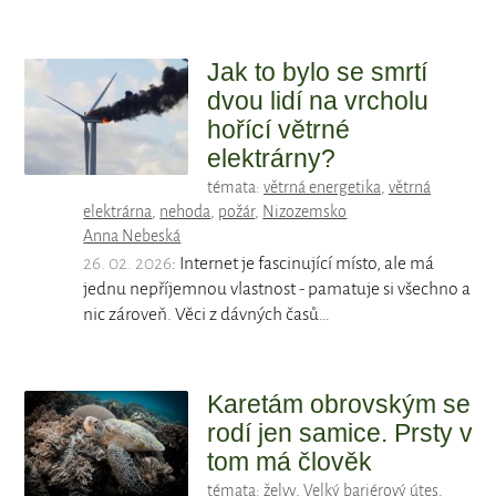
Jak to bylo se smrtí
dvou lidí na vrcholu
hořící větrné
elektrárny?
témata:
větrná energetika
,
větrná
elektrárna
,
nehoda
,
požár
,
Nizozemsko
Anna Nebeská
26. 02. 2026
: Internet je fascinující místo, ale má
jednu nepříjemnou vlastnost - pamatuje si všechno a
nic zároveň. Věci z dávných časů…
Karetám obrovským se
rodí jen samice. Prsty v
tom má člověk
témata:
želvy
,
Velký bariérový útes
,