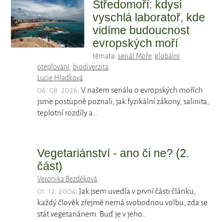
Středomoří: kdysi
vyschlá laboratoř, kde
vidíme budoucnost
evropských moří
témata:
seriál Moře
,
globální
oteplování
,
biodiverzita
Lucie Hladková
06. 08. 2026
: V našem seriálu o evropských mořích
jsme postupně poznali, jak fyzikální zákony, salinita,
teplotní rozdíly a…
Vegetariánství - ano či ne? (2.
část)
Veronika Bezděková
01. 12. 2004
: Jak jsem uvedla v první části článku,
každý člověk zřejmě nemá svobodnou volbu, zda se
stát vegetariánem. Buď je v jeho…