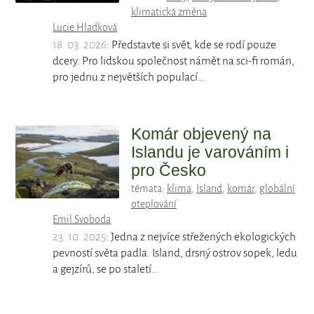
klimatická změna
Lucie Hladková
18. 03. 2026
: Představte si svět, kde se rodí pouze
dcery. Pro lidskou společnost námět na sci-fi román,
pro jednu z největších populací…
Komár objevený na
Islandu je varováním i
pro Česko
témata:
klima
,
Island
,
komár
,
globální
oteplování
Emil Svoboda
23. 10. 2025
: Jedna z nejvíce střežených ekologických
pevností světa padla. Island, drsný ostrov sopek, ledu
a gejzírů, se po staletí…