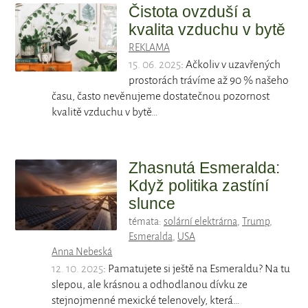
Čistota ovzduší a
kvalita vzduchu v bytě
REKLAMA
15. 06. 2025
: Ačkoliv v uzavřených
prostorách trávíme až 90 % našeho
času, často nevěnujeme dostatečnou pozornost
kvalitě vzduchu v bytě…
Zhasnutá Esmeralda:
Když politika zastíní
slunce
témata:
solární elektrárna
,
Trump
,
Esmeralda
,
USA
Anna Nebeská
12. 10. 2025
: Pamatujete si ještě na Esmeraldu? Na tu
slepou, ale krásnou a odhodlanou dívku ze
stejnojmenné mexické telenovely, která…