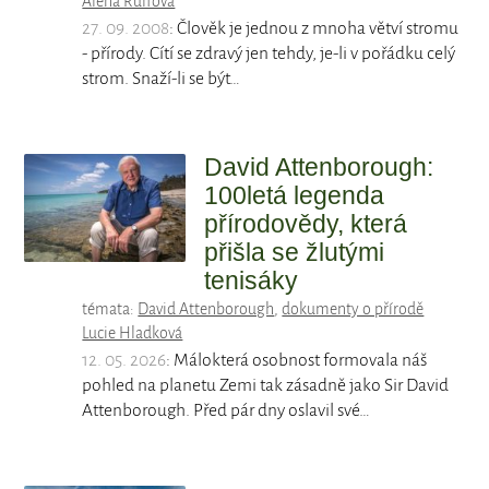
Alena Rulfová
27. 09. 2008
: Člověk je jednou z mnoha větví stromu
- přírody. Cítí se zdravý jen tehdy, je-li v pořádku celý
strom. Snaží-li se být…
David Attenborough:
100letá legenda
přírodovědy, která
přišla se žlutými
tenisáky
témata:
David Attenborough
,
dokumenty o přírodě
Lucie Hladková
12. 05. 2026
: Málokterá osobnost formovala náš
pohled na planetu Zemi tak zásadně jako Sir David
Attenborough. Před pár dny oslavil své…