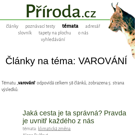
témata
články
poznávací testy
adresář
slovník
tapety na plochu
o nás
vyhledávání
Články na téma: VAROVÁNÍ
Tématu „
varování
“ odpovídá celkem 58 článků, zobrazena 5. strana
výsledků:
Jaká cesta je ta správná? Pravda
je uvnitř každého z nás
témata:
klimatická změna