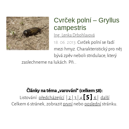
Cvrček polní – Gryllus
campestris
Ing. Lenka Drbohlavová
18. 06. 2013
: Cvrček polní se řadí
mezi hmyz. Charakteristický pro něj
bývá zpěv neboli stridulace, který
zaslechneme na lukách. Při…
Články na téma „
varování
“ (celkem 58):
[ 5 ]
Listování:
předcházející
|
2
|
3
|
4
6
|
další
Celkem 6 stránek, zobrazit
první
nebo
poslední
stránku.