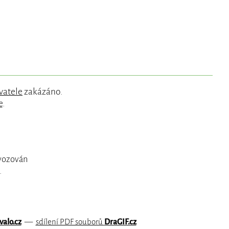
vatele
zakázáno.
e
.
ovozován
.
valo.cz
—
sdílení PDF souborů
DraGIF.cz