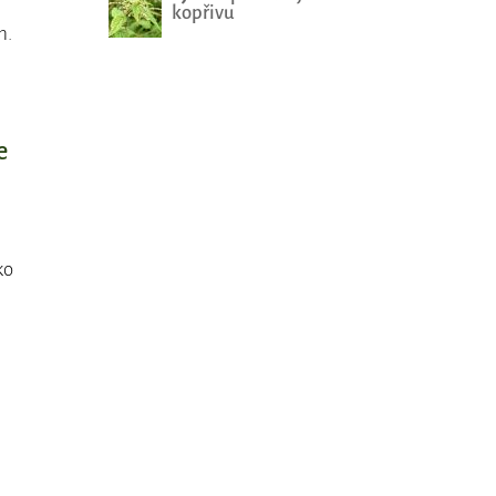
kopřivu
m.
e
ko