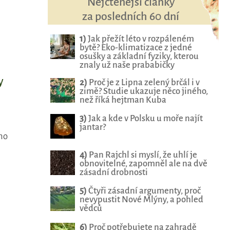
Nejčtenější články
za posledních 60 dní
1)
Jak přežít léto v rozpáleném
bytě? Eko-klimatizace z jedné
osušky a základní fyziky, kterou
znaly už naše prababičky
y
2)
Proč je z Lipna zelený brčál i v
zimě? Studie ukazuje něco jiného,
než říká hejtman Kuba
3)
Jak a kde v Polsku u moře najít
jantar?
oho
4)
Pan Rajchl si myslí, že uhlí je
obnovitelné, zapomněl ale na dvě
zásadní drobnosti
5)
Čtyři zásadní argumenty, proč
nevypustit Nové Mlýny, a pohled
vědců
6)
Proč potřebujete na zahradě