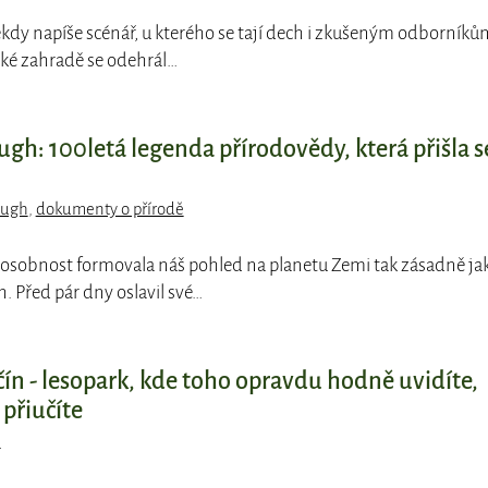
ěkdy napíše scénář, u kterého se tají dech i zkušeným odborníků
ké zahradě se odehrál…
gh: 100letá legenda přírodovědy, která přišla s
ough
,
dokumenty o přírodě
 osobnost formovala náš pohled na planetu Zemi tak zásadně ja
. Před pár dny oslavil své…
n - lesopark, kde toho opravdu hodně uvidíte,
 přiučíte
n