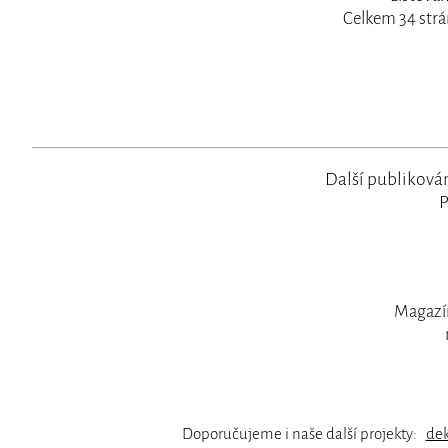
Celkem 34 strá
Další publikován
P
Magazín
Doporučujeme i naše další projekty:
de