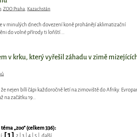
ánu
o
,
ZOO Praha
,
Kazachstán
se v minulých dnech dovezení koně prohánějí aklimatizační
ěni do volné přírody ti loňští.…
em v krku, který vyřešil záhadu v zimě mizejícíc
ků
, že nejen bílí čápi každoročně letí na zimoviště do Afriky. Evrop
až na začátku 19…
 téma „
zoo
“ (celkem 336):
[ 1 ]
í:
2
|
3
|
4
|
5
|
další