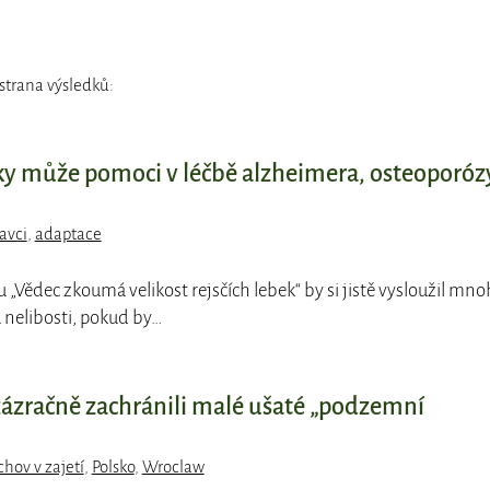
strana výsledků:
bky může pomoci v léčbě alzheimera, osteoporóz
avci
,
adaptace
pu „Vědec zkoumá velikost rejsčích lebek“ by si jistě vysloužil mn
nelibosti, pokud by…
zázračně zachránili malé ušaté „podzemní
hov v zajetí
,
Polsko
,
Wroclaw