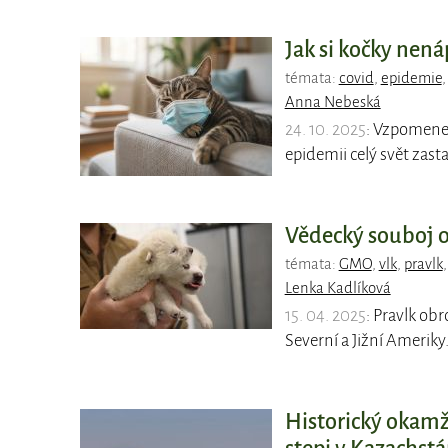
Jak si kočky nená
témata:
covid
,
epidemie
Anna Nebeská
24. 10. 2025
: Vzpomenet
epidemii celý svět zasta
Vědecký souboj o 
témata:
GMO
,
vlk
,
pravlk
Lenka Kadlíková
15. 04. 2025
: Pravlk obr
Severní a Jižní Ameriky
Historický okamži