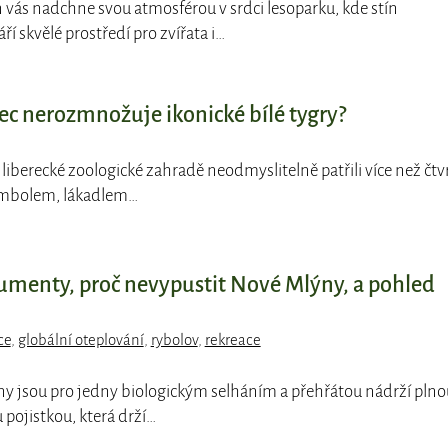
 vás nadchne svou atmosférou v srdci lesoparku, kde stín
í skvělé prostředí pro zvířata i…
ec nerozmnožuje ikonické bílé tygry?
i k liberecké zoologické zahradě neodmyslitelně patřili více než čtv
 symbolem, lákadlem…
gumenty, proč nevypustit Nové Mlýny, a pohled
ce
,
globální oteplování
,
rybolov
,
rekreace
ny jsou pro jedny biologickým selháním a přehřátou nádrží plno
 pojistkou, která drží…