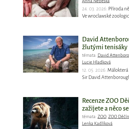
Anna Nebeská
24. 03. 2026
: Příroda n
Ve wroclawské zoologic
David Attenborou
žlutými tenisáky
témata:
David Attenbor
Lucie Hladková
12. 05. 2026
: Málokterá
Sir David Attenborough
Recenze ZOO Děčí
zažijete a něco se
témata:
ZOO
,
ZOO Děčí
Lenka Kadlíková