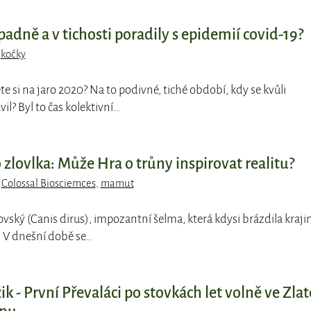
padně a v tichosti poradily s epidemií covid-19?
,
kočky
e si na jaro 2020? Na to podivné, tiché období, kdy se kvůli
vil? Byl to čas kolektivní…
zlovlka: Může Hra o trůny inspirovat realitu?
,
Colossal Biosciemces
,
mamut
ovský (Canis dirus), impozantní šelma, která kdysi brázdila kraji
. V dnešní době se…
k - První Převaláci po stovkách let volně ve Zlat