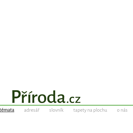
témata
adresář
slovník
tapety na plochu
o nás