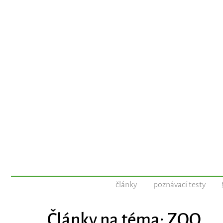
články
poznávací testy
Články na téma: ZOO