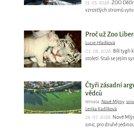
13. 05. 2026
: ZOO Děčín
vzrostlých stromů vytvář
Proč už Zoo Liber
Lucie Hladková
02. 06. 2026
: Bílí tygř
století. Stali se jejím
Čtyři zásadní ar
vědců
témata:
Nové Mlýny
,
sini
Lenka Kadlíková
24. 07. 2026
: Nové Mlý
sinic, pro druhé jedinou