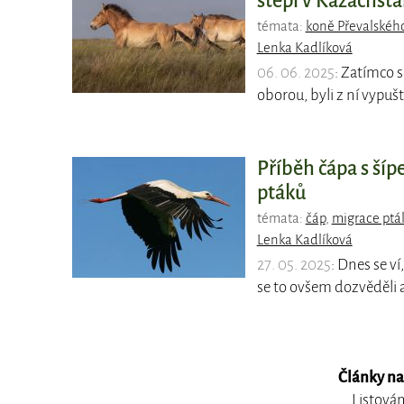
stepi v Kazachst
témata:
koně Převalskéh
Lenka Kadlíková
06. 06. 2025
: Zatímco 
oborou, byli z ní vypušt
Příběh čápa s šíp
ptáků
témata:
čáp
,
migrace ptá
Lenka Kadlíková
27. 05. 2025
: Dnes se ví
se to ovšem dozvěděli 
Články na
Listován