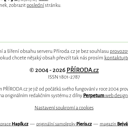
nek, zobrazit
poslední
stránku.
í a šíření obsahu serveru Příroda.cz je bez souhlasu
provozo
okud chcete nějaký obsah převzít tak nás prosím
kontaktujt
© 2004 - 2026
PŘÍRODA.cz
ISSN 1801-2787
 PŘÍRODA.cz je již od počátků svého fungování v roce 2004 pr
na originálním redakčním systému z dílny
Perpetum
web design
Nastavení soukromí a cookies
korace
Hapík.cz
—
originální samolepky
Pieris.cz
—
magazín
Bejvá