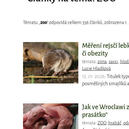
Tématu „
zoo
“ odpovídá celkem 336 článků, zobrazena 1. 
Měření rejsčí le
či obezity
témata:
zima
,
savci
,
hlod
Lucie Hladková
12. 01. 2026
: Titulek ty
posměšných smajlíků a 
Jak ve Wroclawi 
prasátko“
témata:
ZOO
,
hrabáč
,
odc