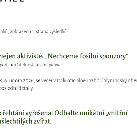
nků, zobrazena 1. strana výsledků:
, nejen aktivisté: „Nechceme fosilní sponzory“
port
,
udržitelnost
,
fosilní paliva
s, 6. února 2026, se večer v Itálii oficiálně rozhoří olympijský ohe
poslední detaily…
řehtání vyřešena: Odhalte unikátní „vnitřní
šlechtilých zvířat.