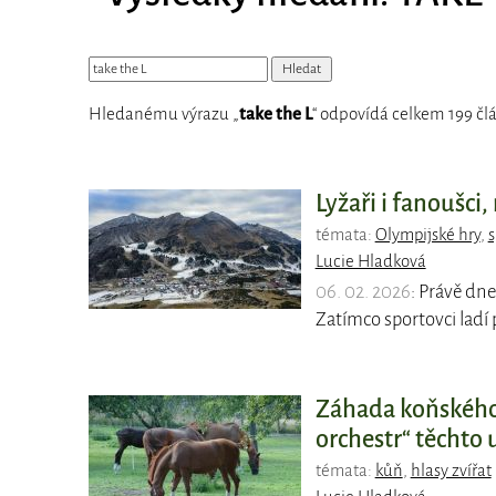
Hledanému výrazu „
take the L
“ odpovídá celkem 199 člá
Lyžaři i fanoušci
témata:
Olympijské hry
,
s
Lucie Hladková
06. 02. 2026
: Právě dne
Zatímco sportovci ladí 
Záhada koňského 
orchestr“ těchto u
témata:
kůň
,
hlasy zvířat