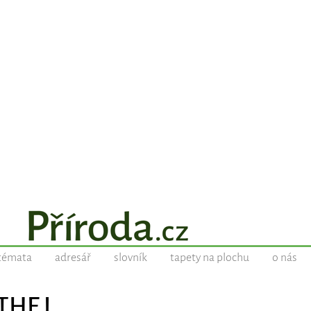
témata
adresář
slovník
tapety na plochu
o nás
 THE L