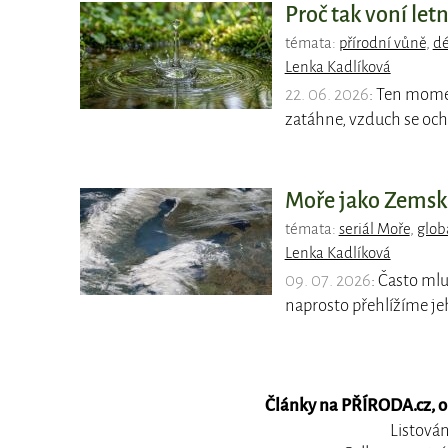
Proč tak voní letn
témata:
přírodní vůně
,
dé
Lenka Kadlíková
22. 06. 2026
: Ten mome
zatáhne, vzduch se och
Moře jako Zemská 
témata:
seriál Moře
,
glob
Lenka Kadlíková
09. 07. 2026
: Často mlu
naprosto přehlížíme jeh
Články na PŘÍRODA.cz, ob
Listován