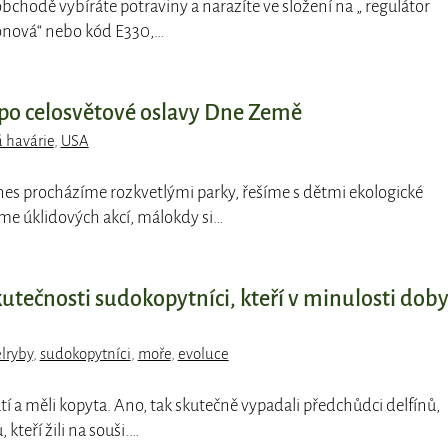
 obchodě vybíráte potraviny a narazíte ve složení na „ regulátor
tronová“ nebo kód E330,…
po celosvětové oslavy Dne Země
 havárie
,
USA
nes procházíme rozkvetlými parky, řešíme s dětmi ekologické
me úklidových akcí, málokdy si…
kutečnosti sudokopytníci, kteří v minulosti doby
lryby
,
sudokopytníci
,
moře
,
evoluce
atí a měli kopyta. Ano, tak skutečně vypadali předchůdci delfínů,
 kteří žili na souši.…