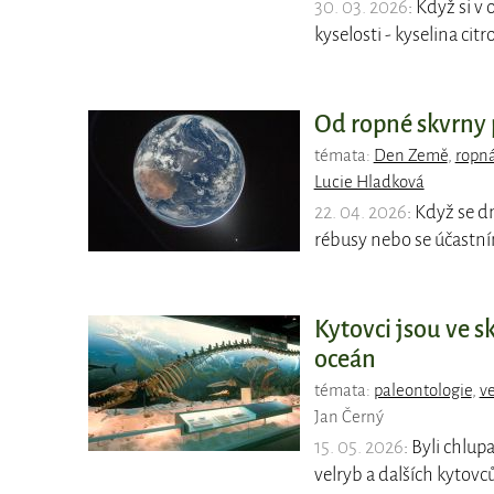
30. 03. 2026
: Když si v
kyselosti - kyselina ci
Od ropné skvrny 
témata:
Den Země
,
ropná
Lucie Hladková
22. 04. 2026
: Když se d
rébusy nebo se účastní
Kytovci jsou ve s
oceán
témata:
paleontologie
,
ve
Jan Černý
15. 05. 2026
: Byli chlup
velryb a dalších kytovců,