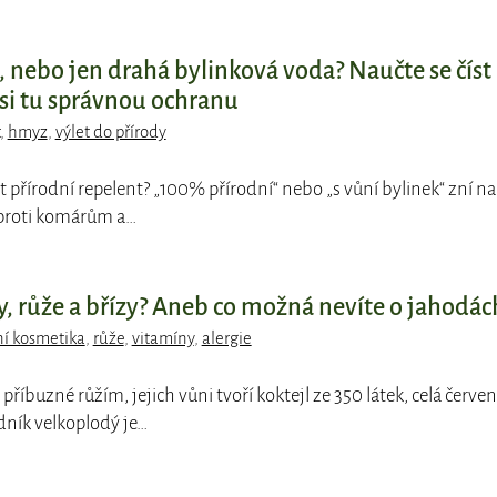
, nebo jen drahá bylinková voda? Naučte se číst
 si tu správnou ochranu
,
hmyz
,
výlet do přírody
at přírodní repelent? „100% přírodní“ nebo „s vůní bylinek“ zní na
i proti komárům a…
y, růže a břízy? Aneb co možná nevíte o jahodác
ní kosmetika
,
růže
,
vitamíny
,
alergie
e příbuzné růžím, jejich vůni tvoří koktejl ze 350 látek, celá červe
dník velkoplodý je…