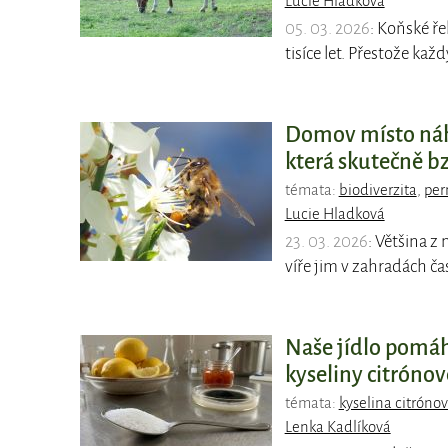
Lucie Hladková
05. 03. 2026
: Koňské ře
tisíce let. Přestože každ
Domov místo náho
která skutečně bz
témata:
biodiverzita
,
per
Lucie Hladková
23. 03. 2026
: Většina z 
víře jim v zahradách č
Naše jídlo pomáh
kyseliny citrónov
témata:
kyselina citróno
Lenka Kadlíková