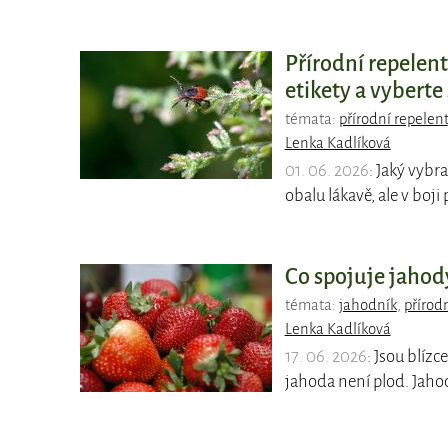
Přírodní repelent
etikety a vyberte
témata:
přírodní repelent
Lenka Kadlíková
01. 06. 2026
: Jaký vybr
obalu lákavě, ale v boj
Co spojuje jahod
témata:
jahodník
,
přírod
Lenka Kadlíková
17. 06. 2026
: Jsou blízc
jahoda není plod. Jaho