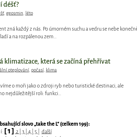
í déšť?
šť
,
geosmin
,
léto
nt zná každý z nás. Po úmorném suchu a vedru se nebe konečn
ladí a na rozpálenou zem…
klimatizace, která se začíná přehřívat
ální oteplování
,
počasí
,
klima
víme o moři jako o zdroji ryb nebo turistické destinaci, ale
o nejdůležitější roli: funkci…
sahující slovo „
take the L
“ (celkem 199):
[ 1 ]
í:
2
|
3
|
4
|
5
|
další