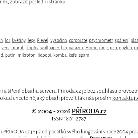
nek, zobrazit
poslední
stránku.
gh
,
lor
,
květiny
,
lesy
,
Plevel
,
vysočina
,
corporate
,
psychrometr
,
spálení
,
plas
,
vers
,
morph
,
kopřiv
,
wallpaper
,
b b
,
paraziti
,
Home
,
rang
,
uzo
,
opylen
,
ru
id
,
putin
,
mikrofon
,
lidoopi
,
komba
,
keře
,
epam
í a šíření obsahu serveru Příroda.cz je bez souhlasu
provozo
okud chcete nějaký obsah převzít tak nás prosím
kontaktujt
© 2004 - 2026
PŘÍRODA.cz
ISSN 1801-2787
 PŘÍRODA.cz je již od počátků svého fungování v roce 2004 pr