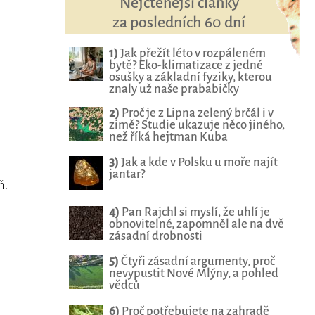
Nejčtenější články
za posledních 60 dní
1)
Jak přežít léto v rozpáleném
bytě? Eko-klimatizace z jedné
osušky a základní fyziky, kterou
znaly už naše prababičky
2)
Proč je z Lipna zelený brčál i v
zimě? Studie ukazuje něco jiného,
než říká hejtman Kuba
3)
Jak a kde v Polsku u moře najít
jantar?
ň.
4)
Pan Rajchl si myslí, že uhlí je
obnovitelné, zapomněl ale na dvě
zásadní drobnosti
5)
Čtyři zásadní argumenty, proč
nevypustit Nové Mlýny, a pohled
vědců
6)
Proč potřebujete na zahradě