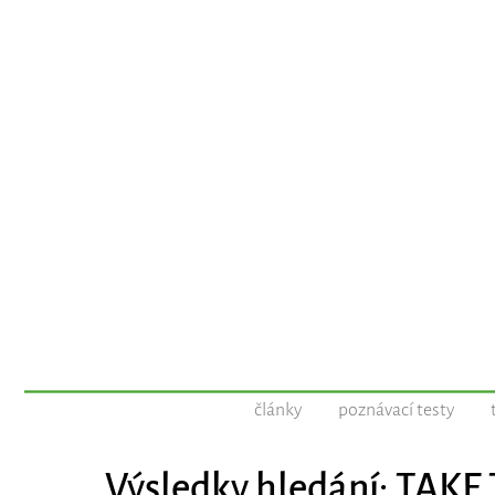
články
poznávací testy
Výsledky hledání: TAKE