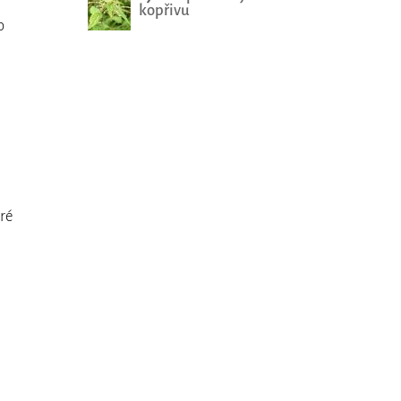
kopřivu
o
bré