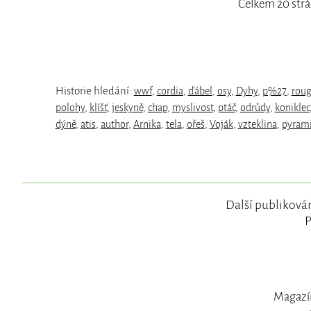
Celkem 20 strá
Historie hledání:
wwf
,
cordia
,
ďábel
,
osy
,
Dyhy
,
p%27
,
rou
polohy
,
klíšť
,
jeskyně
,
chap
,
myslivost
,
ptáč
,
odrůdy
,
koniklec
dýně
,
atis
,
author
,
Arnika
,
tela
,
ořeš
,
Voják
,
vzteklina
,
pyram
Další publikován
P
Magazín