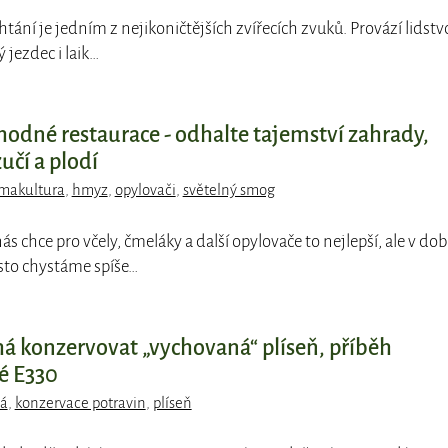
htání je jedním z nejikoničtějších zvířecích zvuků. Provází lidstv
ý jezdec i laik…
dné restaurace - odhalte tajemství zahrady,
učí a plodí
makultura
,
hmyz
,
opylovači
,
světelný smog
nás chce pro včely, čmeláky a další opylovače to nejlepší, ale v do
asto chystáme spíše…
á konzervovat „vychovaná“ plíseň, příběh
é E330
vá
,
konzervace potravin
,
plíseň