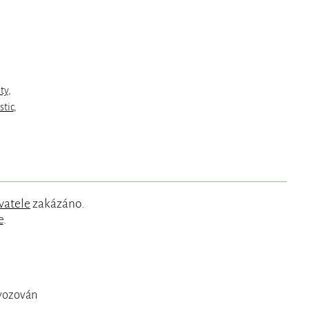
ty
,
stic
,
vatele
zakázáno.
e
.
ovozován