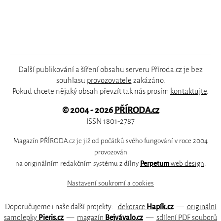
Další publikování a šíření obsahu serveru Příroda.cz je bez
souhlasu
provozovatele
zakázáno.
Pokud chcete nějaký obsah převzít tak nás prosím
kontaktujte
.
© 2004 - 2026
PŘÍRODA.cz
ISSN 1801-2787
Magazín PŘÍRODA.cz je již od počátků svého fungování v roce 2004
provozován
na originálním redakčním systému z dílny
Perpetum
web design
.
Nastavení soukromí a cookies
Doporučujeme i naše další projekty:
dekorace
Hapík.cz
—
originální
samolepky
Pieris.cz
—
magazín
Bejvávalo.cz
—
sdílení PDF souborů