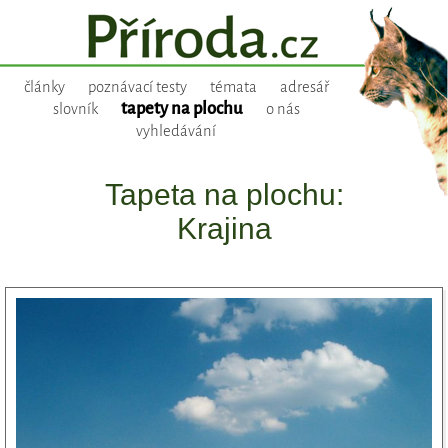
články
poznávací testy
témata
adresář
tapety na plochu
slovník
o nás
vyhledávání
Tapeta na plochu:
Krajina