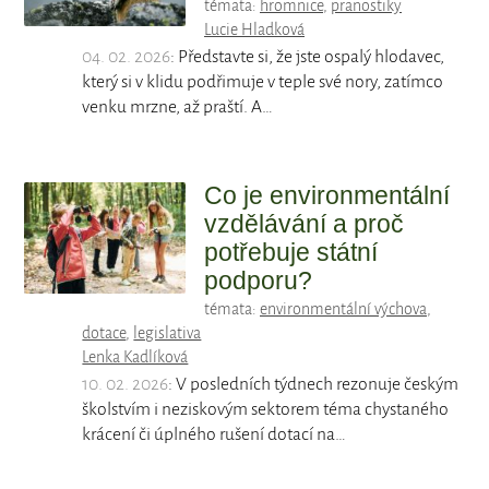
témata:
hromnice
,
pranostiky
Lucie Hladková
04. 02. 2026
: Představte si, že jste ospalý hlodavec,
který si v klidu podřimuje v teple své nory, zatímco
venku mrzne, až praští. A…
Co je environmentální
vzdělávání a proč
potřebuje státní
podporu?
témata:
environmentální výchova
,
dotace
,
legislativa
Lenka Kadlíková
10. 02. 2026
: V posledních týdnech rezonuje českým
školstvím i neziskovým sektorem téma chystaného
krácení či úplného rušení dotací na…