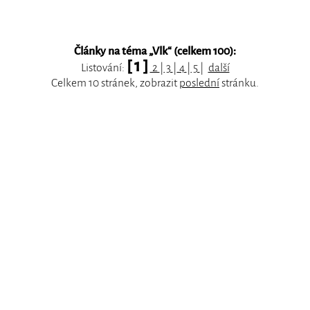
Články na téma „
Vlk
“ (celkem 100):
[ 1 ]
Listování:
2
|
3
|
4
|
5
|
další
Celkem 10 stránek, zobrazit
poslední
stránku.