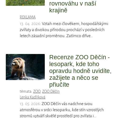
rovnováhu v naší
krajině
REKLAMA
13. 04. 2026
: Vztah mezi člověkem, hospodářskými
zvířaty a divokou přírodou prochází v posledních
letech zásadní proměnou. Zatímco dříve…
Recenze ZOO Děčín -
lesopark, kde toho
opravdu hodně uvidíte,
zažijete a něco se
přiučíte
témata:
ZOO
,
ZOO Děčín
Lenka Kadlíková
13. 05. 2026
: ZOO Děčín vás nadchne svou
atmosférou v srdci lesoparku, kde stín vzrostlých
stromů vytváří skvělé prostředí pro zvířata i…