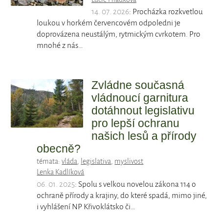
14. 07. 2026
: Procházka rozkvetlou
loukou v horkém červencovém odpoledni je
doprovázena neustálým, rytmickým cvrkotem. Pro
mnohé z nás…
Zvládne současná
vládnoucí garnitura
dotáhnout legislativu
pro lepší ochranu
našich lesů a přírody
obecně?
témata:
vláda
,
legislativa
,
myslivost
Lenka Kadlíková
06. 01. 2025
: Spolu s velkou novelou zákona 114 o
ochraně přírody a krajiny, do které spadá, mimo jiné,
i vyhlášení NP Křivoklátsko či…