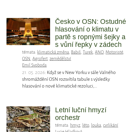
Česko v OSN: Ostudné
hlasování o klimatu v
partě s ropnými šejky a
s vůní řepky v zádech
témata:
klimatická změna
,
Babiš
,
Turek
,
ANO
,
Motoristé
,
OSN
,
Agrofert
,
zemědělství
Emil Svoboda
21. 05. 2026
: Když se v New Yorku v sále Valného
shromáždění OSN rozsvítila tabule s výsledky
hlasování o nové klimatické rezoluci,…
Letní luční hmyzí
orchestr
témata:
hmyz
,
léto
,
louka
,
cvrlikání
Lucie Hladková