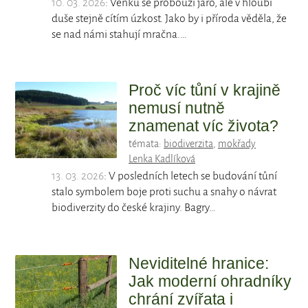
10. 03. 2026
: Venku se probouzí jaro, ale v hloubi
duše stejně cítím úzkost. Jako by i příroda věděla, že
se nad námi stahují mračna.…
Proč víc tůní v krajině
nemusí nutně
znamenat víc života?
témata:
biodiverzita
,
mokřady
Lenka Kadlíková
13. 03. 2026
: V posledních letech se budování tůní
stalo symbolem boje proti suchu a snahy o návrat
biodiverzity do české krajiny. Bagry…
Neviditelné hranice:
Jak moderní ohradníky
chrání zvířata i