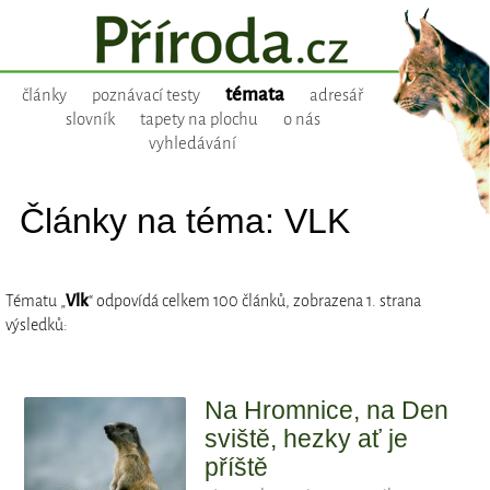
témata
články
poznávací testy
adresář
slovník
tapety na plochu
o nás
vyhledávání
Články na téma: VLK
Tématu „
Vlk
“ odpovídá celkem 100 článků, zobrazena 1. strana
výsledků:
Na Hromnice, na Den
sviště, hezky ať je
příště