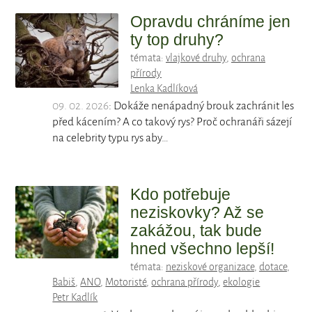
Opravdu chráníme jen
ty top druhy?
témata:
vlajkové druhy
,
ochrana
přírody
Lenka Kadlíková
09. 02. 2026
: Dokáže nenápadný brouk zachránit les
před kácením? A co takový rys? Proč ochranáři sázejí
na celebrity typu rys aby…
Kdo potřebuje
neziskovky? Až se
zakážou, tak bude
hned všechno lepší!
témata:
neziskové organizace
,
dotace
,
Babiš
,
ANO
,
Motoristé
,
ochrana přírody
,
ekologie
Petr Kadlík