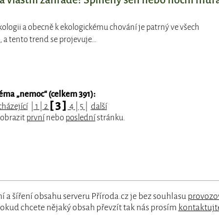
na vlastní zahradě? Splněný sen nebo noční můr
ekologii a obecně k ekologickému chování je patrný ve všech
, a tento trend se projevuje…
téma „
nemoc
“ (celkem 391):
[ 3 ]
házející
|
1
|
2
4
|
5
|
další
zobrazit
první
nebo
poslední
stránku.
í a šíření obsahu serveru Příroda.cz je bez souhlasu
provozo
okud chcete nějaký obsah převzít tak nás prosím
kontaktujt