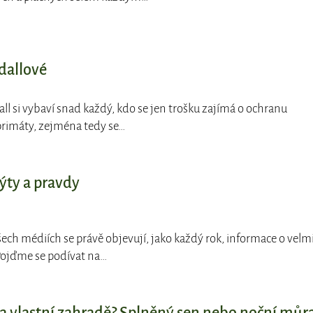
dallové
all si vybaví snad každý, kdo se jen trošku zajímá o ochranu
s primáty, zejména tedy se…
ýty a pravdy
šech médiích se právě objevují, jako každý rok, informace o velm
. Pojďme se podívat na…