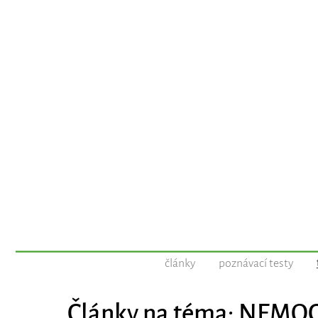
články
poznávací testy
Články na téma: NEMO