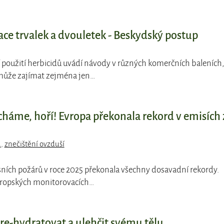
ace trvalek a dvouletek - Beskydský postup
í použití herbicidů uvádí návody v různých komerčních baleních,
 může zajímat zejména jen…
cháme, hoří! Evropa překonala rekord v emisích 
a
,
znečištění ovzduší
sních požárů v roce 2025 překonala všechny dosavadní rekordy.
evropských monitorovacích…
 re-hydratovat a ulehčit svému tělu