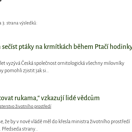
 3. strana výsledků:
sečíst ptáky na krmítkách během Ptačí hodink
ik let vyzývá Česká společnost ornitologická všechny milovníky
y pomohli zjistit jak si…
acovat rukama,“ vzkazují lidé vědcům
sterstvo životního prostředí
se, že by v nové vládě měl do křesla ministra životního prostředí
. Předseda strany…