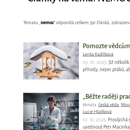
Tématu „
nemoc
“ odpovídá celkem 391 článků, zobrazena
Pomozte vědcům 
Lenka Kadlíková
03. 01. 2025
: Již někol
přírody, nejen ptáků, ab
„Běžte raději pr
témata:
česká věda
,
Mini
Lucie Hladková
10. 10. 2025
: Proslýchá 
usednout Petr Macinka