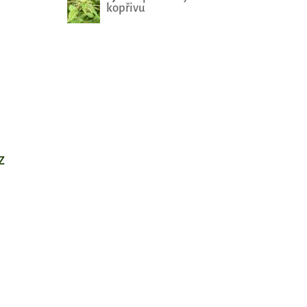
kopřivu
z