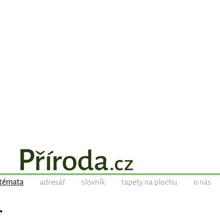
témata
adresář
slovník
tapety na plochu
o nás
C