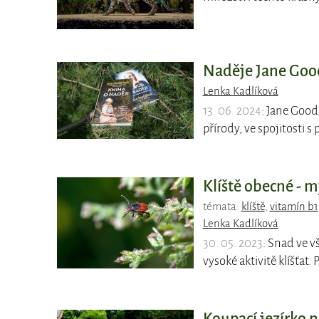
Naděje Jane Goo
Lenka Kadlíková
13. 06. 2024
: Jane Good
přírody, ve spojitosti 
Klíště obecné - m
témata:
klíště
,
vitamín b1
Lenka Kadlíková
30. 05. 2023
: Snad ve v
vysoké aktivitě klíšťat