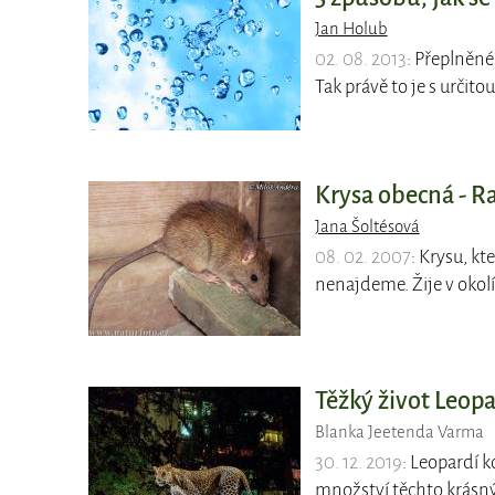
Jan Holub
02. 08. 2013
: Přeplněné
Tak právě to je s určit
Krysa obecná - Ra
Jana Šoltésová
08. 02. 2007
: Krysu, kt
nenajdeme. Žije v okolí
Těžký život Leopa
Blanka Jeetenda Varma
30. 12. 2019
: Leopardí k
množství těchto krásn