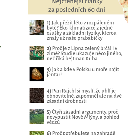
Nejčtenější články
za posledních 60 dní
1)
Jak přežít léto v rozpáleném
bytě? Eko-klimatizace z jedné
osušky a základní fyziky, kterou
znaly už naše prababičky
y
2)
Proč je z Lipna zelený brčál i v
zimě? Studie ukazuje něco jiného,
než říká hejtman Kuba
3)
Jak a kde v Polsku u moře najít
jantar?
4)
Pan Rajchl si myslí, že uhlí je
obnovitelné, zapomněl ale na dvě
zásadní drobnosti
5)
Čtyři zásadní argumenty, proč
nevypustit Nové Mlýny, a pohled
vědců
6)
Proč potřebujete na zahradě