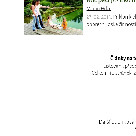
Koupací jezírko 
Martin Hrkal
27. 02. 2013
: Příklon k 
oborech lidské činnosti
Články na 
Listování:
předc
Celkem 40 stránek, 
Další publikován
P