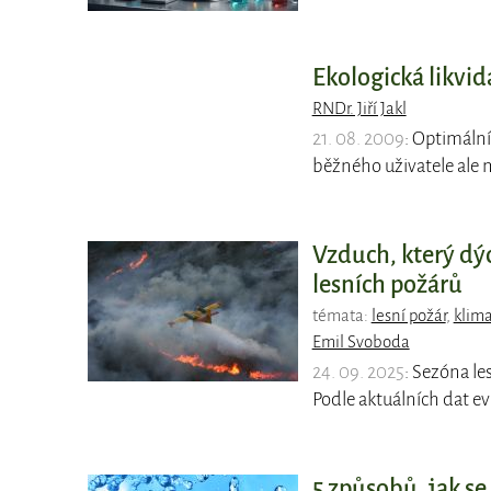
Ekologická likvid
RNDr. Jiří Jakl
21. 08. 2009
: Optimáln
běžného uživatele ale
Vzduch, který dý
lesních požárů
témata:
lesní požár
,
klim
Emil Svoboda
24. 09. 2025
: Sezóna le
Podle aktuálních dat 
5 způsobů, jak se