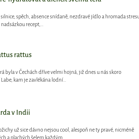
 silnice, spěch, absence snídaně, nezdravé jídlo a hromada stresu
ou nadsázkou recept,…
ttus rattus
erá byla v Čechách dříve velmi hojná, již dnes u nás skoro
 Labe, kam je zavlékána lodní…
rda v Indii
ožichy už sice dávno nejsou cool, alespoň ne ty pravé, nicméně
ých a plachých šelem každým…