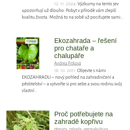
12. 11. 2024
: Výzkumy na tento jev
upozorňují už dlouho: Pobyt v přírodě vám zlepší
kvalitu života. Možná to na sobě už pociťujete sami…
Ekozahrada – řešení
pro chataře a
chalupáře
Andrea Pitková
18. 10. 2011
: Objevte s námi
EKOZAHRADU – nový pohled na zahradničení a
pěstitelství – a vytvořte si pro sebe a svou rodinu svůj
vlastní…
Proč potřebujete na
zahradě kopřivu
témata:
zahada
,
permakultura
,