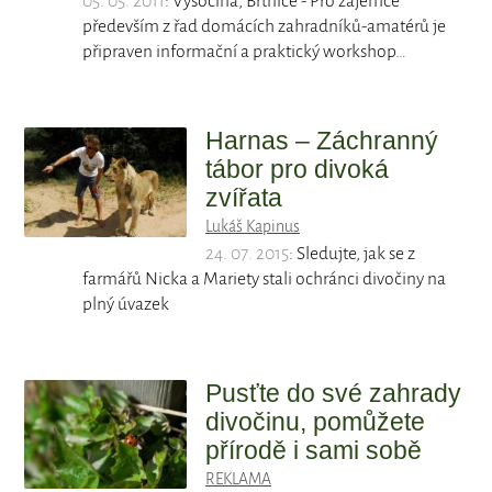
05. 05. 2011
: Vysočina, Brtnice - Pro zájemce
především z řad domácích zahradníků-amatérů je
připraven informační a praktický workshop…
Harnas – Záchranný
tábor pro divoká
zvířata
Lukáš Kapinus
24. 07. 2015
: Sledujte, jak se z
farmářů Nicka a Mariety stali ochránci divočiny na
plný úvazek
Pusťte do své zahrady
divočinu, pomůžete
přírodě i sami sobě
REKLAMA