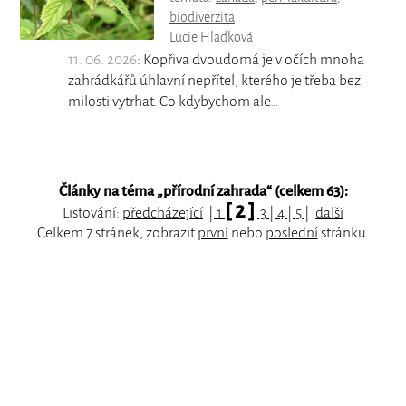
biodiverzita
Lucie Hladková
11. 06. 2026
: Kopřiva dvoudomá je v očích mnoha
zahrádkářů úhlavní nepřítel, kterého je třeba bez
milosti vytrhat. Co kdybychom ale…
Články na téma „
přírodní zahrada
“ (celkem 63):
[ 2 ]
Listování:
předcházející
|
1
3
|
4
|
5
|
další
Celkem 7 stránek, zobrazit
první
nebo
poslední
stránku.