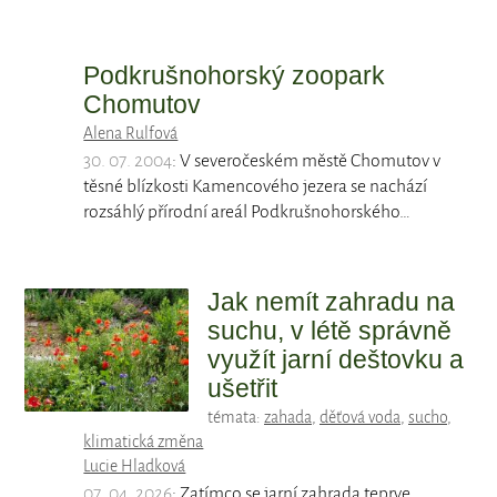
Podkrušnohorský zoopark
Chomutov
Alena Rulfová
30. 07. 2004
: V severočeském městě Chomutov v
těsné blízkosti Kamencového jezera se nachází
rozsáhlý přírodní areál Podkrušnohorského…
Jak nemít zahradu na
suchu, v létě správně
využít jarní deštovku a
ušetřit
témata:
zahada
,
děťová voda
,
sucho
,
klimatická změna
Lucie Hladková
07. 04. 2026
: Zatímco se jarní zahrada teprve