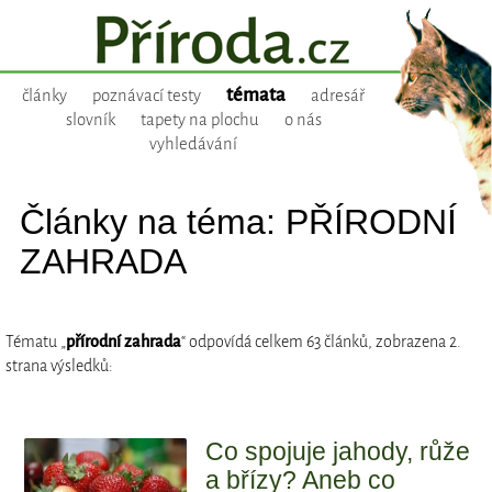
témata
články
poznávací testy
adresář
slovník
tapety na plochu
o nás
vyhledávání
Články na téma: PŘÍRODNÍ
ZAHRADA
Tématu „
přírodní zahrada
“ odpovídá celkem 63 článků, zobrazena 2.
strana výsledků:
Co spojuje jahody, růže
a břízy? Aneb co