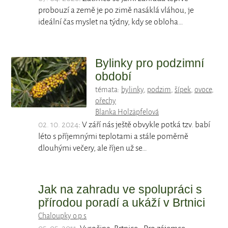
probouzí a země je po zimě nasáklá vláhou, je
ideální čas myslet na týdny, kdy se obloha…
Bylinky pro podzimní
období
témata:
bylinky
,
podzim
,
šípek
,
ovoce
,
ořechy
Blanka Holzäpfelová
02. 10. 2024
: V září nás ještě obvykle potká tzv. babí
léto s příjemnými teplotami a stále poměrně
dlouhými večery, ale říjen už se…
Jak na zahradu ve spolupráci s
přírodou poradí a ukáží v Brtnici
Chaloupky o.p.s