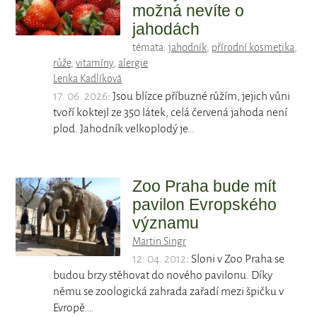
možná nevíte o
jahodách
témata:
jahodník
,
přírodní kosmetika
,
růže
,
vitamíny
,
alergie
Lenka Kadlíková
17. 06. 2026
: Jsou blízce příbuzné růžím, jejich vůni
tvoří koktejl ze 350 látek, celá červená jahoda není
plod. Jahodník velkoplodý je…
Zoo Praha bude mít
pavilon Evropského
významu
Martin Singr
12. 04. 2012
: Sloni v Zoo Praha se
budou brzy stěhovat do nového pavilonu. Díky
němu se zoologická zahrada zařadí mezi špičku v
Evropě.…