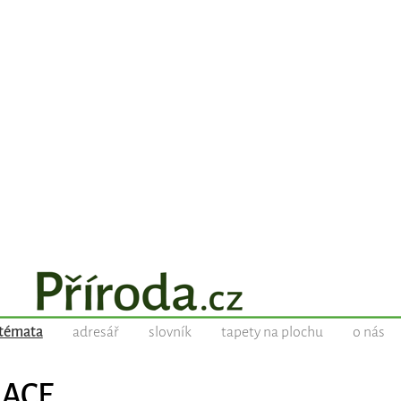
témata
adresář
slovník
tapety na plochu
o nás
LACE