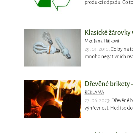
produkci odpadu. Co t
Klasické žárovky 
Mgr. Jana Hájková
29. 01. 2010
: Co by na 
mnoho negativních reak
Dřevěné brikety -
REKLAMA
27. 06. 2023
: Dřevěné b
výhřevnost. Hodí se do 