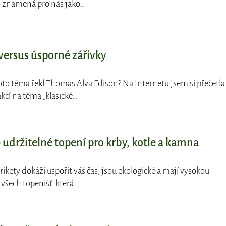
o znamená pro nás jako…
versus úsporné zářivky
toto téma řekl Thomas Alva Edison? Na Internetu jsem si přečetla
cí na téma „klasické…
 udržitelné topení pro krby, kotle a kamna
rikety dokáží uspořit váš čas, jsou ekologické a mají vysokou
všech topenišť, která…