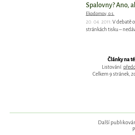
Spalovny? Ano, a
Ekodomov, o.s.
20. 04. 2011
: V debatě 
stránkách tisku – nedá
Články na t
Listování:
předc
Celkem 9 stránek, z
Další publikován
P