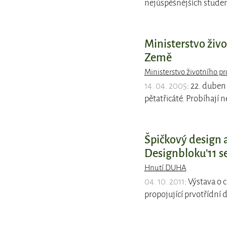
nejúspěšnějších studen
Ministerstvo živo
Země
Ministerstvo životního pr
14. 04. 2005
: 22. duben
pětatřicáté. Probíhají 
Špičkový design a
Designbloku'11 se
Hnutí DUHA
04. 10. 2011
: Výstava o 
propojující prvotřídní d