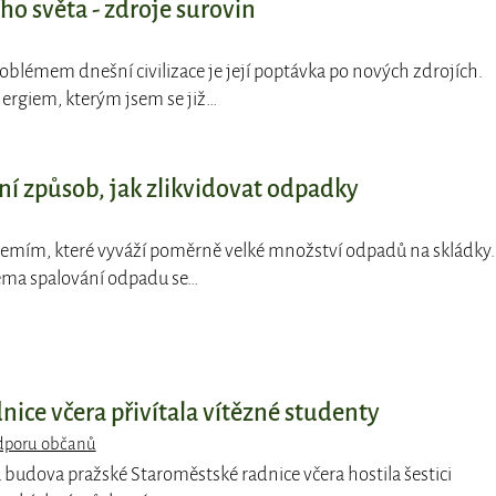
o světa - zdroje surovin
oblémem dnešní civilizace je její poptávka po nových zdrojích.
ergiem, kterým jsem se již…
í způsob, jak zlikvidovat odpadky
k zemím, které vyváží poměrně velké množství odpadů na skládky.
téma spalování odpadu se…
ice včera přivítala vítězné studenty
odporu občanů
á budova pražské Staroměstské radnice včera hostila šestici