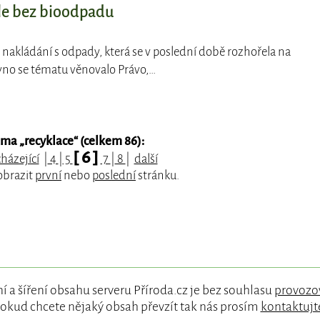
le bez bioodpadu
o nakládání s odpady, která se v poslední době rozhořela na
vno se tématu věnovalo Právo,…
éma „
recyklace
“ (celkem 86):
[ 6 ]
házející
|
4
|
5
7
|
8
|
další
obrazit
první
nebo
poslední
stránku.
í a šíření obsahu serveru Příroda.cz je bez souhlasu
provozo
okud chcete nějaký obsah převzít tak nás prosím
kontaktujt