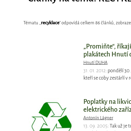
Tématu „
recyklace
“ odpovídá celkem 86 článků, zobraze
„Promiňte“, říkají
plakátech Hnutí
Hnutí DUHA
31. 01. 2012
: pondělí 30
kteří se coby zestárlí v
Poplatky na likvi
elektrického zaří
Antonín Lágner
13. 09. 2005
: Tak už je