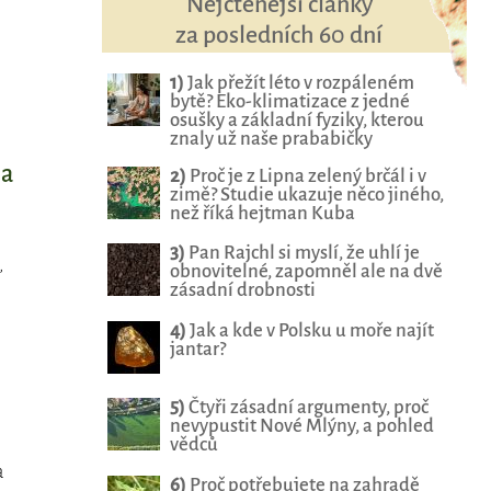
Nejčtenější články
za posledních 60 dní
1)
Jak přežít léto v rozpáleném
bytě? Eko-klimatizace z jedné
osušky a základní fyziky, kterou
znaly už naše prababičky
na
2)
Proč je z Lipna zelený brčál i v
zimě? Studie ukazuje něco jiného,
než říká hejtman Kuba
3)
Pan Rajchl si myslí, že uhlí je
,
obnovitelné, zapomněl ale na dvě
zásadní drobnosti
4)
Jak a kde v Polsku u moře najít
jantar?
5)
Čtyři zásadní argumenty, proč
nevypustit Nové Mlýny, a pohled
vědců
a
6)
Proč potřebujete na zahradě