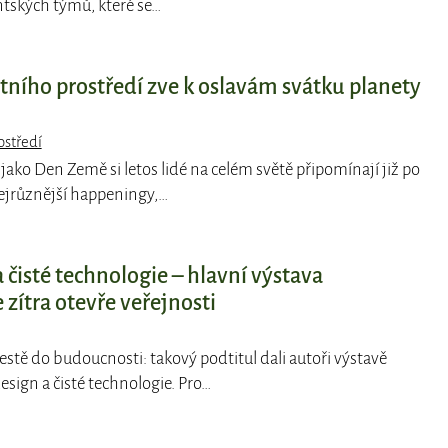
tských týmů, které se…
tního prostředí zve k oslavám svátku planety
ostředí
 jako Den Země si letos lidé na celém světě připomínají již po
nejrůznější happeningy,…
 čisté technologie – hlavní výstava
 zítra otevře veřejnosti
cestě do budoucnosti: takový podtitul dali autoři výstavě
esign a čisté technologie. Pro…