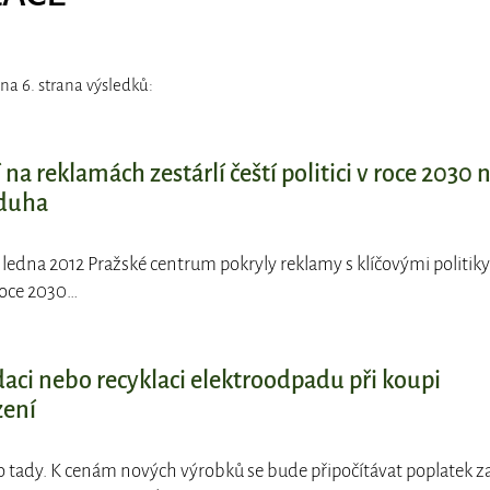
na 6. strana výsledků:
 na reklamách zestárlí čeští politici v roce 2030 
 duha
. ledna 2012 Pražské centrum pokryly reklamy s klíčovými politiky
 roce 2030…
daci nebo recyklaci elektroodpadu při koupi
zení
 to tady. K cenám nových výrobků se bude připočítávat poplatek z