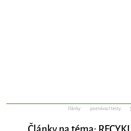
články
poznávací testy
Články na téma: RECYK