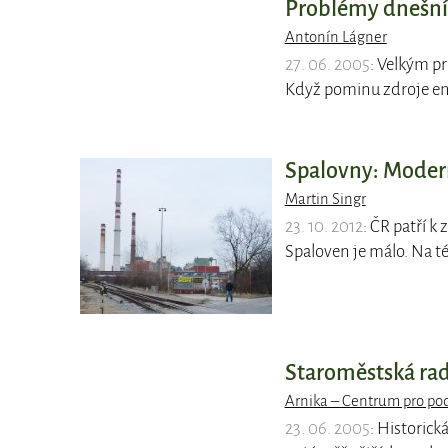
Problémy dnešníh
Antonín Lágner
27. 06. 2005
: Velkým pr
Když pominu zdroje en
Spalovny: Modern
Martin Singr
23. 10. 2012
: ČR patří 
Spaloven je málo. Na 
Staroměstská radn
Arnika – Centrum pro p
23. 06. 2005
: Historick