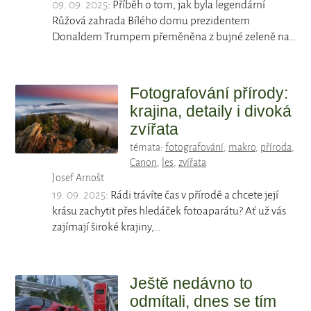
09. 09. 2025
: Příběh o tom, jak byla legendární
Růžová zahrada Bílého domu prezidentem
Donaldem Trumpem přeměněna z bujné zeleně na…
Fotografování přírody:
krajina, detaily i divoká
zvířata
témata:
fotografování
,
makro
,
příroda
,
Canon
,
les
,
zvířata
Josef Arnošt
19. 09. 2025
: Rádi trávíte čas v přírodě a chcete její
krásu zachytit přes hledáček fotoaparátu? Ať už vás
zajímají široké krajiny,…
Ještě nedávno to
odmítali, dnes se tím