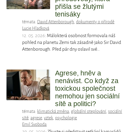
přišla se žlutými
tenisáky
témata:
David Attenborough
,
dokumenty o přírodě
Lucie Hladková
12. 05. 2026
: Málokterá osobnost formovala náš
pohled na planetu Zemi tak zásadně jako Sir David
Attenborough. Před pár dny oslavil své…
Agrese, hněv a
nenávist. Co když za
toxickou společnost
nemohou jen sociální
sítě a politici?
témata:
klimatická změna
,
globální oteplování
,
sociální
sítě
,
agrese
,
vztek
,
psychologie
Emil Svoboda
29. 05. 2026
: Zkuste si představit setkání kamarádů