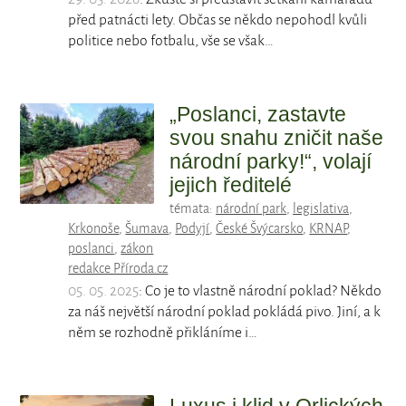
před patnácti lety. Občas se někdo nepohodl kvůli
politice nebo fotbalu, vše se však…
„Poslanci, zastavte
svou snahu zničit naše
národní parky!“, volají
jejich ředitelé
témata:
národní park
,
legislativa
,
Krkonoše
,
Šumava
,
Podyjí
,
České Švýcarsko
,
KRNAP
,
poslanci
,
zákon
redakce Příroda.cz
05. 05. 2025
: Co je to vlastně národní poklad? Někdo
za náš největší národní poklad pokládá pivo. Jiní, a k
něm se rozhodně přikláníme i…