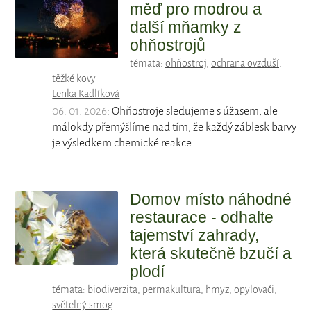
měď pro modrou a
další mňamky z
ohňostrojů
témata:
ohňostroj
,
ochrana ovzduší
,
těžké kovy
Lenka Kadlíková
06. 01. 2026
: Ohňostroje sledujeme s úžasem, ale
málokdy přemýšlíme nad tím, že každý záblesk barvy
je výsledkem chemické reakce…
Domov místo náhodné
restaurace - odhalte
tajemství zahrady,
která skutečně bzučí a
plodí
témata:
biodiverzita
,
permakultura
,
hmyz
,
opylovači
,
světelný smog