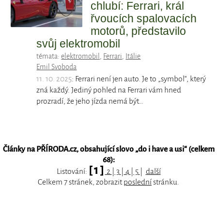
chlubí: Ferrari, král
řvoucích spalovacích
motorů, představilo
svůj elektromobil
témata:
elektromobil
,
Ferrari
,
Itálie
Emil Svoboda
11. 10. 2025
: Ferrari není jen auto. Je to „symbol“, který
zná každý. Jediný pohled na Ferrari vám hned
prozradí, že jeho jízda nemá být…
Články na PŘÍRODA.cz, obsahující slovo „
do i have a usi
“ (celkem
68):
[ 1 ]
Listování:
2
|
3
|
4
|
5
|
další
Celkem 7 stránek, zobrazit
poslední
stránku.