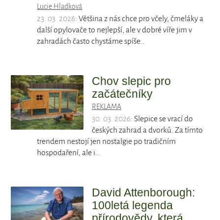
Lucie Hladková
23. 03. 2026
: Většina z nás chce pro včely, čmeláky a
další opylovače to nejlepší, ale v dobré víře jim v
zahradách často chystáme spíše…
Chov slepic pro
začátečníky
REKLAMA
30. 03. 2026
: Slepice se vrací do
českých zahrad a dvorků. Za tímto
trendem nestojí jen nostalgie po tradičním
hospodaření, ale i…
David Attenborough:
100letá legenda
přírodovědy, která