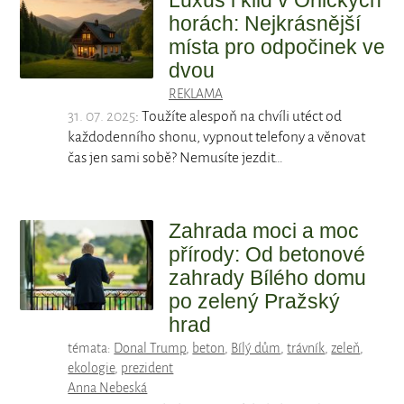
Luxus i klid v Orlických
horách: Nejkrásnější
místa pro odpočinek ve
dvou
REKLAMA
31. 07. 2025
: Toužíte alespoň na chvíli utéct od
každodenního shonu, vypnout telefony a věnovat
čas jen sami sobě? Nemusíte jezdit…
Zahrada moci a moc
přírody: Od betonové
zahrady Bílého domu
po zelený Pražský
hrad
témata:
Donal Trump
,
beton
,
Bílý dům
,
trávník
,
zeleň
,
ekologie
,
prezident
Anna Nebeská