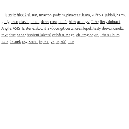
Historie hledání:
sun
,
smartph
,
podzim
,
pinaceae
,
lama
,
kuřátka
,
jabloň
,
harm
,
grafy
,
enso
,
elastic
,
drozd
,
dchn
,
cora
,
bouře
,
bleh
,
ametyst
,
Tabe
,
Recyklohraní
,
Anglie
,
ASISTE
,
štěně
,
škodná
,
škůdce
,
ģit
,
cesta
,
ořeš
,
lepek
,
testy
,
dřevař
,
čmelá
,
text
,
rime
,
sahar
,
hnojení
,
kácení
,
celofán
,
Mage
,
Via
,
troglodyte
,
urban
,
uhum
,
irate
,
česnek
,
osy
,
Kniha
,
tepeln
,
vejce
,
kůň
,
ince