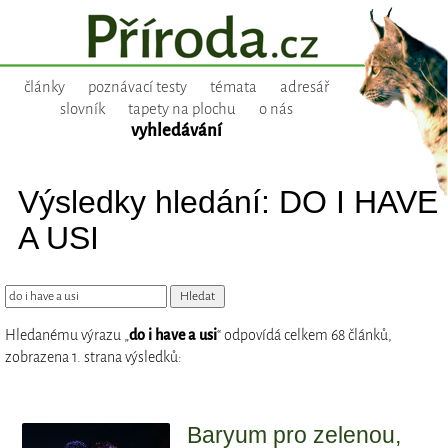
články
poznávací testy
témata
adresář
slovník
tapety na plochu
o nás
vyhledávání
Výsledky hledání: DO I HAVE
A USI
Hledanému výrazu „
do i have a usi
“ odpovídá celkem 68 článků,
zobrazena 1. strana výsledků:
Baryum pro zelenou,