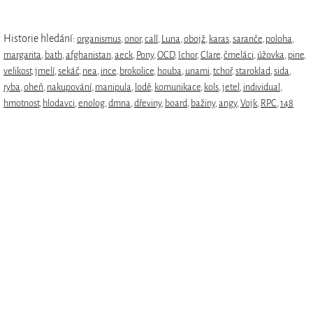
Historie hledání:
organismus
,
onor
,
call
,
Luna
,
obojž
,
karas
,
saranče
,
poloha
,
margarita
,
bath
,
afghanistan
,
aeck
,
Pony
,
OCD
,
Ichor
,
Clare
,
čmeláci
,
úžovka
,
pine
,
velikost
,
jmelí
,
sekáč
,
nea
,
ince
,
brokolice
,
houba
,
unami
,
tchoř
,
staroklad
,
sida
,
ryba
,
oheň
,
nakupování
,
manipula
,
lodě
,
komunikace
,
kols
,
jetel
,
individual
,
hmotnost
,
hlodavci
,
enolog
,
dmna
,
dřeviny
,
board
,
bažiny
,
angy
,
Vojk
,
RPC
,
148