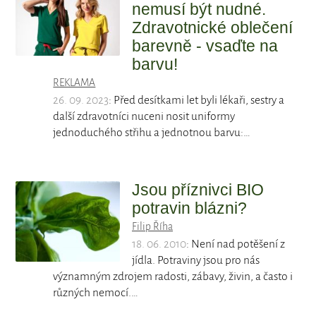
nemusí být nudné.
Zdravotnické oblečení
barevně - vsaďte na
barvu!
REKLAMA
26. 09. 2023
: Před desítkami let byli lékaři, sestry a
další zdravotníci nuceni nosit uniformy
jednoduchého střihu a jednotnou barvu:…
Jsou příznivci BIO
potravin blázni?
Filip Říha
18. 06. 2010
: Není nad potěšení z
jídla. Potraviny jsou pro nás
významným zdrojem radosti, zábavy, živin, a často i
různých nemocí.…