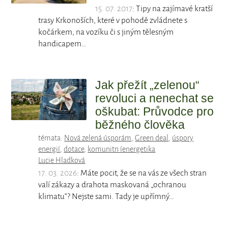
15. 07. 2017
: Tipy na zajímavé kratší
trasy Krkonoších, které v pohodě zvládnete s
kočárkem, na vozíku či s jiným tělesným
handicapem…
Jak přežít „zelenou“
revoluci a nenechat se
oškubat: Průvodce pro
běžného člověka
témata:
Nová zelená úsporám
,
Green deal
,
úspory
energií
,
dotace
,
komunitn íenergetika
Lucie Hladková
17. 03. 2026
: Máte pocit, že se na vás ze všech stran
valí zákazy a drahota maskovaná „ochranou
klimatu“? Nejste sami. Tady je upřímný…