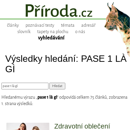
články
poznávací testy
témata
adresář
slovník
tapety na plochu
o nás
vyhledávání
Výsledky hledání: PASE 1 LÀ
GÌ
Hledanému výrazu „
pase 1 là gì
“ odpovídá celkem 75 článků, zobrazena
1. strana výsledků:
Zdravotní oblečení