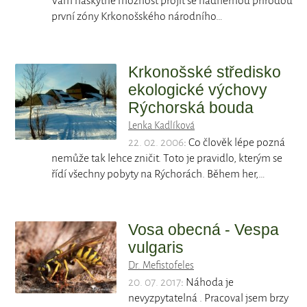
Vám naskytne možnost projít se nádhernou přírodou
první zóny Krkonošského národního…
Krkonošské středisko
ekologické výchovy
Rýchorská bouda
Lenka Kadlíková
22. 02. 2006
: Co člověk lépe pozná
nemůže tak lehce zničit. Toto je pravidlo, kterým se
řídí všechny pobyty na Rýchorách. Během her,…
Vosa obecná - Vespa
vulgaris
Dr. Mefistofeles
20. 07. 2017
: Náhoda je
nevyzpytatelná . Pracoval jsem brzy