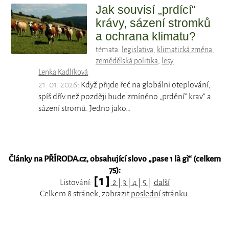
Jak souvisí „prdící“
krávy, sázení stromků
a ochrana klimatu?
témata:
legislativa
,
klimatická změna
,
zemědělská politika
,
lesy
Lenka Kadlíková
21. 01. 2026
: Když přijde řeč na globální oteplování,
spíš dřív než později bude zmíněno „prdění“ krav“ a
sázení stromů. Jedno jako…
Články na PŘÍRODA.cz, obsahující slovo „
pase 1 là gì
“ (celkem
75):
[ 1 ]
Listování:
2
|
3
|
4
|
5
|
další
Celkem 8 stránek, zobrazit
poslední
stránku.