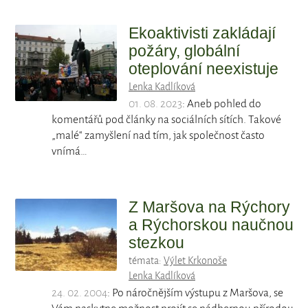
Ekoaktivisti zakládají
požáry, globální
oteplování neexistuje
Lenka Kadlíková
01. 08. 2023
: Aneb pohled do
komentářů pod články na sociálních sítích. Takové
„malé“ zamyšlení nad tím, jak společnost často
vnímá…
Z Maršova na Rýchory
a Rýchorskou naučnou
stezkou
témata:
Výlet Krkonoše
Lenka Kadlíková
24. 02. 2004
: Po náročnějším výstupu z Maršova, se