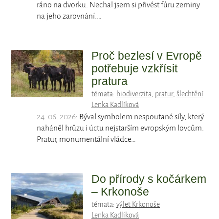
ráno na dvorku. Nechal jsem si přivést fůru zeminy
na jeho zarovnání.…
Proč bezlesí v Evropě
potřebuje vzkřísit
pratura
témata:
biodiverzita
,
pratur
,
šlechtění
Lenka Kadlíková
24. 06. 2026
: Býval symbolem nespoutané síly, který
naháněl hrůzu i úctu nejstarším evropským lovcům.
Pratur, monumentální vládce…
Do přírody s kočárkem
– Krkonoše
témata:
výlet Krkonoše
Lenka Kadlíková