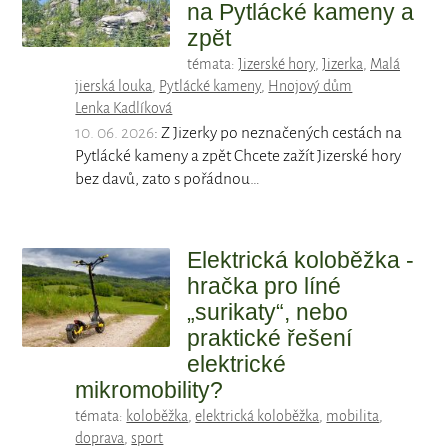
na Pytlácké kameny a
zpět
témata:
Jizerské hory
,
Jizerka
,
Malá
jierská louka
,
Pytlácké kameny
,
Hnojový dům
Lenka Kadlíková
10. 06. 2026
: Z Jizerky po neznačených cestách na
Pytlácké kameny a zpět Chcete zažít Jizerské hory
bez davů, zato s pořádnou…
Elektrická koloběžka -
hračka pro líné
„surikaty“, nebo
praktické řešení
elektrické
mikromobility?
témata:
koloběžka
,
elektrická koloběžka
,
mobilita
,
doprava
,
sport