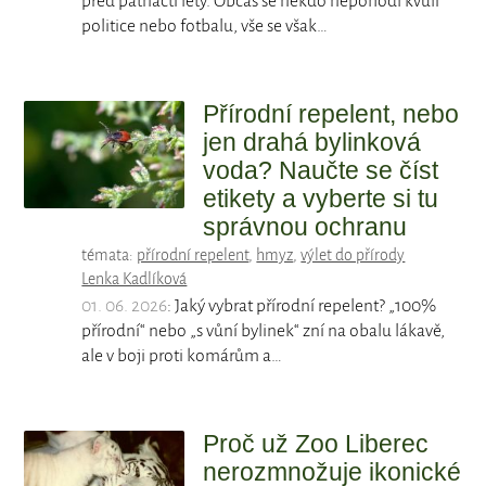
před patnácti lety. Občas se někdo nepohodl kvůli
politice nebo fotbalu, vše se však…
Přírodní repelent, nebo
jen drahá bylinková
voda? Naučte se číst
etikety a vyberte si tu
správnou ochranu
témata:
přírodní repelent
,
hmyz
,
výlet do přírody
Lenka Kadlíková
01. 06. 2026
: Jaký vybrat přírodní repelent? „100%
přírodní“ nebo „s vůní bylinek“ zní na obalu lákavě,
ale v boji proti komárům a…
Proč už Zoo Liberec
nerozmnožuje ikonické