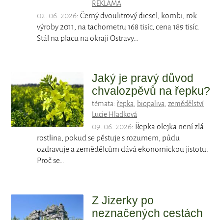
REKLAMA
02. 06. 2026
: Černý dvoulitrový diesel, kombi, rok
výroby 2011, na tachometru 168 tisíc, cena 189 tisíc.
Stál na placu na okraji Ostravy…
Jaký je pravý důvod
chvalozpěvů na řepku?
témata:
řepka
,
biopaliva
,
zemědělství
Lucie Hladková
09. 06. 2026
: Řepka olejka není zlá
rostlina, pokud se pěstuje s rozumem, půdu
ozdravuje a zemědělcům dává ekonomickou jistotu.
Proč se…
Z Jizerky po
neznačených cestách