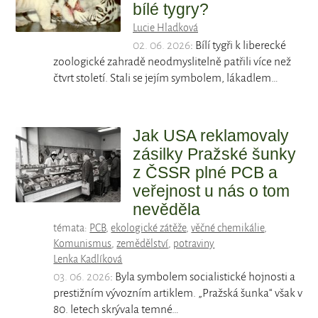
bílé tygry?
Lucie Hladková
02. 06. 2026
: Bílí tygři k liberecké
zoologické zahradě neodmyslitelně patřili více než
čtvrt století. Stali se jejím symbolem, lákadlem…
Jak USA reklamovaly
zásilky Pražské šunky
z ČSSR plné PCB a
veřejnost u nás o tom
nevěděla
témata:
PCB
,
ekologické zátěže
,
věčné chemikálie
,
Komunismus
,
zemědělství
,
potraviny
Lenka Kadlíková
03. 06. 2026
: Byla symbolem socialistické hojnosti a
prestižním vývozním artiklem. „Pražská šunka“ však v
80. letech skrývala temné…