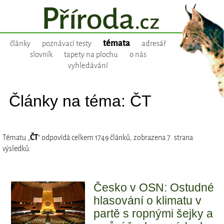
témata
články
poznávací testy
adresář
slovník
tapety na plochu
o nás
vyhledávání
Články na téma: ČT
Tématu „
ČT
“ odpovídá celkem 1749 článků, zobrazena 7. strana
výsledků:
Česko v OSN: Ostudné
hlasování o klimatu v
partě s ropnými šejky a