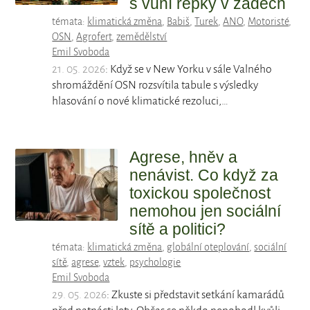
s vůní řepky v zádech
témata:
klimatická změna
,
Babiš
,
Turek
,
ANO
,
Motoristé
,
OSN
,
Agrofert
,
zemědělství
Emil Svoboda
21. 05. 2026
: Když se v New Yorku v sále Valného
shromáždění OSN rozsvítila tabule s výsledky
hlasování o nové klimatické rezoluci,…
Agrese, hněv a
nenávist. Co když za
toxickou společnost
nemohou jen sociální
sítě a politici?
témata:
klimatická změna
,
globální oteplování
,
sociální
sítě
,
agrese
,
vztek
,
psychologie
Emil Svoboda
29. 05. 2026
: Zkuste si představit setkání kamarádů