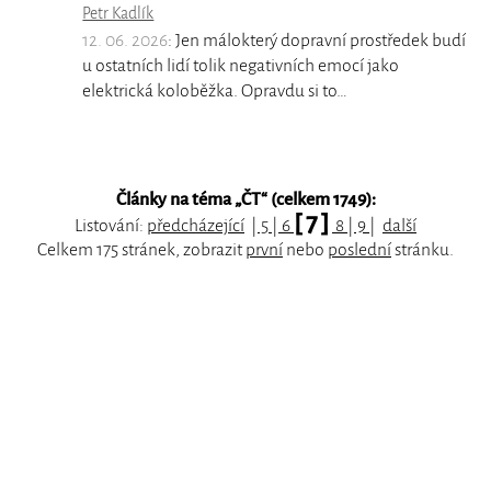
Petr Kadlík
12. 06. 2026
: Jen málokterý dopravní prostředek budí
u ostatních lidí tolik negativních emocí jako
elektrická koloběžka. Opravdu si to…
Články na téma „
ČT
“ (celkem 1749):
[ 7 ]
Listování:
předcházející
|
5
|
6
8
|
9
|
další
Celkem 175 stránek, zobrazit
první
nebo
poslední
stránku.