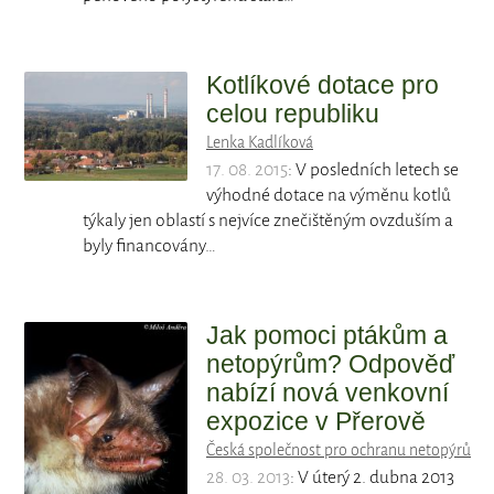
Kotlíkové dotace pro
celou republiku
Lenka Kadlíková
17. 08. 2015
: V posledních letech se
výhodné dotace na výměnu kotlů
týkaly jen oblastí s nejvíce znečištěným ovzduším a
byly financovány…
Jak pomoci ptákům a
netopýrům? Odpověď
nabízí nová venkovní
expozice v Přerově
Česká společnost pro ochranu netopýrů
28. 03. 2013
: V úterý 2. dubna 2013