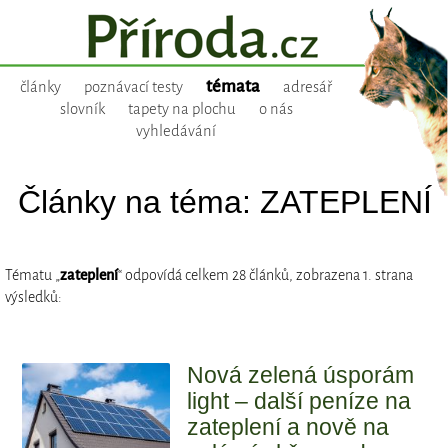
témata
články
poznávací testy
adresář
slovník
tapety na plochu
o nás
vyhledávání
Články na téma: ZATEPLENÍ
Tématu „
zateplení
“ odpovídá celkem 28 článků, zobrazena 1. strana
výsledků:
Nová zelená úsporám
light – další peníze na
zateplení a nově na