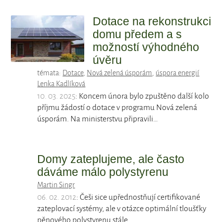
Dotace na rekonstrukci
domu předem a s
možností výhodného
úvěru
témata:
Dotace
,
Nová zelená úsporám
,
úspora energií
Lenka Kadlíková
10. 03. 2025
: Koncem února bylo zpuštěno další kolo
příjmu žádostí o dotace v programu Nová zelená
úsporám. Na ministerstvu připravili…
Domy zateplujeme, ale často
dáváme málo polystyrenu
Martin Singr
06. 02. 2012
: Češi sice upřednostňují certifikované
zateplovací systémy, ale v otázce optimální tloušťky
pěnového polystyrenu stále…