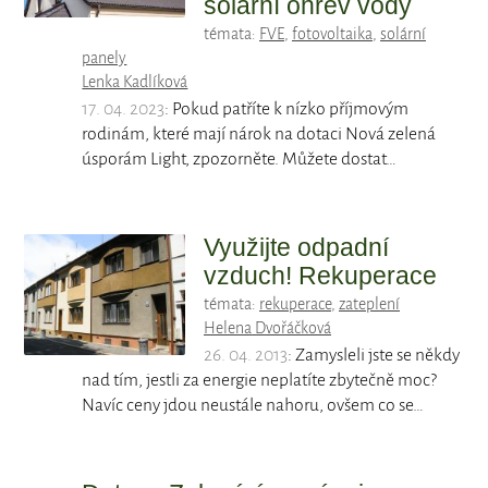
solární ohřev vody
témata:
FVE
,
fotovoltaika
,
solární
panely
Lenka Kadlíková
17. 04. 2023
: Pokud patříte k nízko příjmovým
rodinám, které mají nárok na dotaci Nová zelená
úsporám Light, zpozorněte. Můžete dostat…
Využijte odpadní
vzduch! Rekuperace
témata:
rekuperace
,
zateplení
Helena Dvořáčková
26. 04. 2013
: Zamysleli jste se někdy
nad tím, jestli za energie neplatíte zbytečně moc?
Navíc ceny jdou neustále nahoru, ovšem co se…