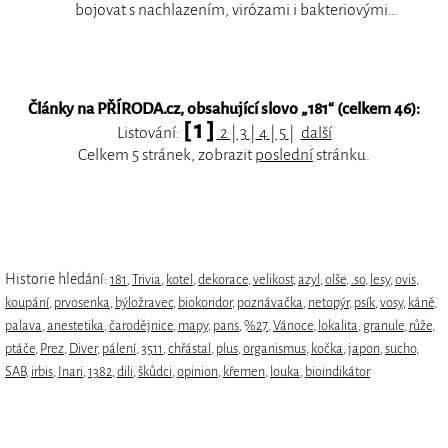
bojovat s nachlazením, virózami i bakteriovými…
Články na PŘÍRODA.cz, obsahující slovo „
181
“ (celkem 46):
[ 1 ]
Listování:
2
|
3
|
4
|
5
|
další
Celkem 5 stránek, zobrazit
poslední
stránku.
Historie hledání:
181
,
Trivia
,
kotel
,
dekorace
,
velikost
,
azyl
,
olše
,
.so
,
lesy
,
ovis
,
koupání
,
prvosenka
,
býložravec
,
biokoridor
,
poznávačka
,
netopýr
,
psík
,
vosy
,
káně
,
palava
,
anestetika
,
čarodějnice
,
mapy
,
pans
,
%27
,
Vánoce
,
lokalita
,
granule
,
růže
,
ptáče
,
Prez
,
Diver
,
pálení
,
3511
,
chřástal
,
plus
,
organismus
,
kočka
,
japon
,
sucho
,
SAB
,
irbis
,
Inari
,
1382
,
dili
,
škůdci
,
opinion
,
křemen
,
louka
,
bioindikátor