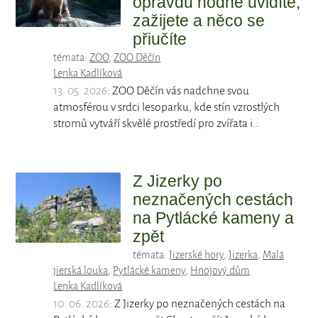
opravdu hodně uvidíte,
zažijete a něco se
přiučíte
témata:
ZOO
,
ZOO Děčín
Lenka Kadlíková
13. 05. 2026
: ZOO Děčín vás nadchne svou
atmosférou v srdci lesoparku, kde stín vzrostlých
stromů vytváří skvělé prostředí pro zvířata i…
Z Jizerky po
neznačených cestách
na Pytlácké kameny a
zpět
témata:
Jizerské hory
,
Jizerka
,
Malá
jierská louka
,
Pytlácké kameny
,
Hnojový dům
Lenka Kadlíková
10. 06. 2026
: Z Jizerky po neznačených cestách na