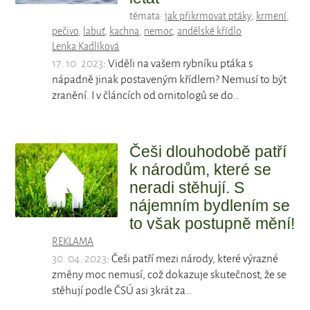
témata:
jak přikrmovat ptáky
,
krmení
,
pečivo
,
labuť
,
kachna
,
nemoc
,
andělské křídlo
Lenka Kadlíková
17. 10. 2023
: Viděli na vašem rybníku ptáka s
nápadně jinak postaveným křídlem? Nemusí to být
zranění. I v článcích od ornitologů se do…
Češi dlouhodobě patří
k národům, které se
neradi stěhují. S
nájemním bydlením se
to však postupně mění!
REKLAMA
30. 04. 2023
: Češi patří mezi národy, které výrazné
změny moc nemusí, což dokazuje skutečnost, že se
stěhují podle ČSÚ asi 3krát za…