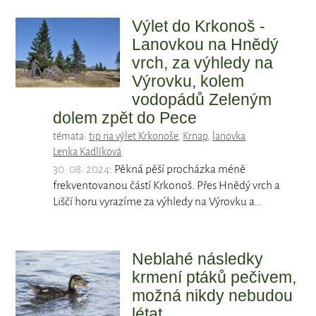
Výlet do Krkonoš -
Lanovkou na Hnědý
vrch, za výhledy na
Výrovku, kolem
vodopádů Zeleným
dolem zpět do Pece
témata:
tip na výlet Krkonoše
,
Krnap
,
lanovka
Lenka Kadlíková
30. 08. 2024
: Pěkná pěší procházka méně
frekventovanou částí Krkonoš. Přes Hnědý vrch a
Liščí horu vyrazíme za výhledy na Výrovku a…
Neblahé následky
krmení ptáků pečivem,
možná nikdy nebudou
létat