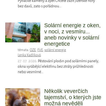
Pytlácké kameny a zpět Chcete zažít Jizerské hory
bez davů, zato s pořádnou…
Solární energie z oken,
v noci, z vesmíru...
aneb novinky v solární
energetice
témata:
OZE
,
FVE
,
solární energie
Lenka Kadlíková
27. 07. 2026
: Pěstování plodin pod solárními panely,
okna vyrábějící elektřinu bez ztráty průhlednosti
nebo vesmírné…
Několik veverčích
tajemství, o kterých jste
možná nevěděli