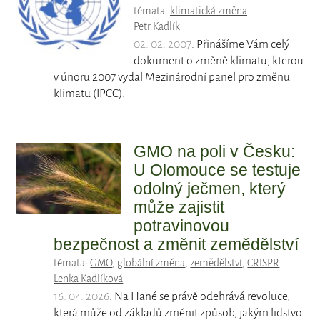
témata:
klimatická změna
Petr Kadlík
02. 02. 2007
: Přinášíme Vám celý
dokument o změně klimatu, kterou
v únoru 2007 vydal Mezinárodní panel pro změnu
klimatu (IPCC).
GMO na poli v Česku:
U Olomouce se testuje
odolný ječmen, který
může zajistit
potravinovou
bezpečnost a změnit zemědělství
témata:
GMO
,
globální změna
,
zemědělství
,
CRISPR
Lenka Kadlíková
16. 04. 2026
: Na Hané se právě odehrává revoluce,
která může od základů změnit způsob, jakým lidstvo