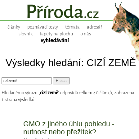
články
poznávací testy
témata
adresář
slovník
tapety na plochu
o nás
vyhledávání
Výsledky hledání: CIZÍ ZEMĚ
Hledanému výrazu „
cizí země
“ odpovídá celkem 40 článků, zobrazena
1. strana výsledků:
GMO z jiného úhlu pohledu -
nutnost nebo přežitek?