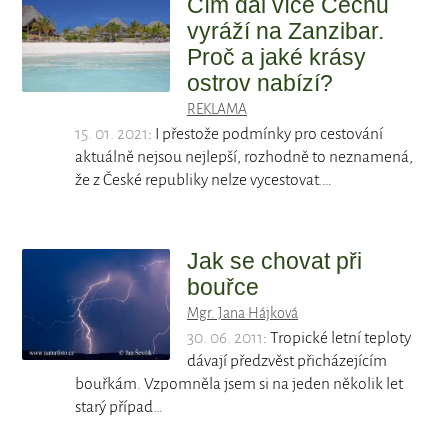
Čím dál více Čechů
vyráží na Zanzibar.
Proč a jaké krásy
ostrov nabízí?
REKLAMA
15. 01. 2021
: I přestože podmínky pro cestování
aktuálně nejsou nejlepší, rozhodně to neznamená,
že z České republiky nelze vycestovat.…
Jak se chovat při
bouřce
Mgr. Jana Hájková
30. 06. 2011
: Tropické letní teploty
dávají předzvěst přicházejícím
bouřkám. Vzpomněla jsem si na jeden několik let
starý případ…