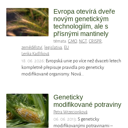
Evropa otevírá dveře
novým genetickým
technologiím, ale s
přísnými mantinely
témata:
GMO
,
NGT
,
CRISPR
,
zemědělství
,
legislativa
,
EU
Lenka Kadlíková
18. 06. 2026
: Evropská unie po více než dvaceti letech
kompletně přepisuje pravidla pro geneticky
modifikované organismy. Nová…
Geneticky
modifikované potraviny
Petra Wrzecionková
06. 06. 2013
: S geneticky
modifikovanými potravinami –