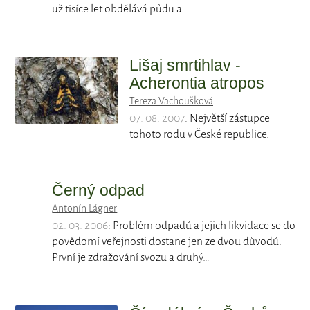
už tisíce let obdělává půdu a…
Lišaj smrtihlav -
Acherontia atropos
Tereza Vachoušková
07. 08. 2007
: Největší zástupce
tohoto rodu v České republice.
Černý odpad
Antonín Lágner
02. 03. 2006
: Problém odpadů a jejich likvidace se do
povědomí veřejnosti dostane jen ze dvou důvodů.
První je zdražování svozu a druhý…