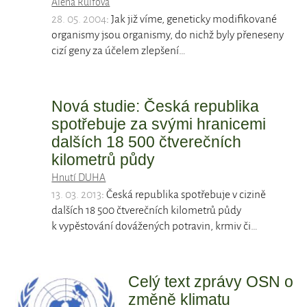
Alena Rulfová
28. 05. 2004
: Jak již víme, geneticky modifikované
organismy jsou organismy, do nichž byly přeneseny
cizí geny za účelem zlepšení…
Nová studie: Česká republika
spotřebuje za svými hranicemi
dalších 18 500 čtverečních
kilometrů půdy
Hnutí DUHA
13. 03. 2013
: Česká republika spotřebuje v cizině
dalších 18 500 čtverečních kilometrů půdy
k vypěstování dovážených potravin, krmiv či…
Celý text zprávy OSN o
změně klimatu