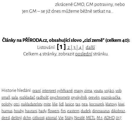
zkráceně GMO, GM potraviny, nebo
jen GM – se již dnes můžeme běžně setkat na…
Články na PŘÍRODA.cz, obsahující slovo „
cizí země
“ (celkem 40):
[ 1 ]
Listování:
2
|
3
|
4
|
další
Celkem 4 stránky, zobrazit
poslední
stránku.
Historie hledání:
praní
,
interpret
,
vyhřívané
,
mapy
,
zima
,
youtu
,
vojáci
,
vob
,
small
,
sala
,
rozkladač
,
radhošť
,
psychrometr
,
pryskyřník
,
prevén
,
poznávačka
,
polohy
,
otci
,
nakladatelstv
,
mite
,
lilie
,
lidl
,
lasice
,
tas
,
nea
,
kocourek
,
klatovy
,
kiwi
,
humus
,
houby
,
havrani
,
hady
,
flowers
,
firs
,
eastern
,
dudek
,
dinosaurus
,
dikobraz
,
deed
,
deštný
,
dchn
,
citlivost
,
ational
,
Vie
,
Státy
,
Nestlé
,
METL
,
M-1
,
ADHD
,
017