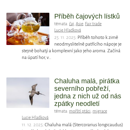
Příběh čajových lístků
témata:
čaj
,
Asie
,
Fair trade
Lucie Hladková
25. 11. 2025
: Příběh tohoto k zimě
neodmyslitelně patřícího nápoje je
stejně bohatý a komplexní jako jeho aroma. Začíná
na úpatí hor, v…
Chaluha malá, pirátka
severního pobřeží,
jedna z nich už od nás
zpátky neodletí
témata:
mořští ptáci
,
migrace
Lucie Hladková
11. 12. 2025
: Chaluha malá (Stercorarius longicaudus)