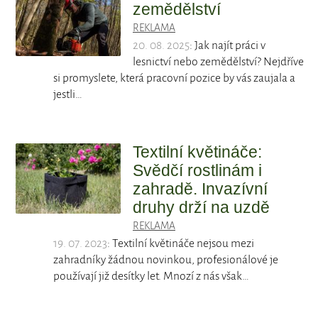
zemědělství
REKLAMA
20. 08. 2025
: Jak najít práci v
lesnictví nebo zemědělství? Nejdříve
si promyslete, která pracovní pozice by vás zaujala a
jestli…
Textilní květináče:
Svědčí rostlinám i
zahradě. Invazívní
druhy drží na uzdě
REKLAMA
19. 07. 2023
: Textilní květináče nejsou mezi
zahradníky žádnou novinkou, profesionálové je
používají již desítky let. Mnozí z nás však…