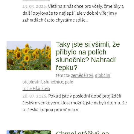
23. 03. 2026
: Většina z nás chce pro včely, čmeláky a
další opylovače to nejlepší, ale v dobré víře jim v
zahradách často chystáme spíše…
Taky jste si všimli, že
přibylo na polích
slunečnic? Nahradí
řepku?
témata:
zemědělství
,
globální
oteplování
,
slunečnice
,
pole
Lucie Hladková
28. 07. 2026
: Pokud jste v poslední době projížděli
českým venkovem, dost možná jste nabyli dojmu, že
se česká krajina proměnila v…