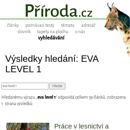
články
poznávací testy
témata
adresář
slovník
tapety na plochu
o nás
vyhledávání
Výsledky hledání: EVA
LEVEL 1
Hledanému výrazu „
eva level 1
“ odpovídá celkem 39 článků, zobrazena
1. strana výsledků:
Práce v lesnictví a