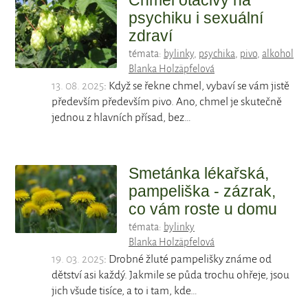
Chmel otáčivý na
psychiku i sexuální
zdraví
témata:
bylinky
,
psychika
,
pivo
,
alkohol
Blanka Holzäpfelová
13. 08. 2025
: Když se řekne chmel, vybaví se vám jistě
především především pivo. Ano, chmel je skutečně
jednou z hlavních přísad, bez…
Smetánka lékařská,
pampeliška - zázrak,
co vám roste u domu
témata:
bylinky
Blanka Holzäpfelová
19. 03. 2025
: Drobné žluté pampelišky známe od
dětství asi každý. Jakmile se půda trochu ohřeje, jsou
jich všude tisíce, a to i tam, kde…