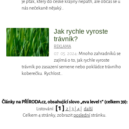
je pták, který do české krajiny nepatří, ale občas se u
nás nečekaně nějaký…
Jak rychle vyroste
trávník?
REKLAMA
07. 05. 2024
: Mnoho zahradníků se
zajímá o to, jak rychle vyroste
trávník po zasazení semene nebo pokládce trávního
koberečku. Rychlost…
Články na PŘÍRODA.cz, obsahující slovo „
eva level 1
“ (celkem 39):
[ 1 ]
Listování:
2
|
3
|
4
|
další
Celkem 4 stránky, zobrazit
poslední
stránku.