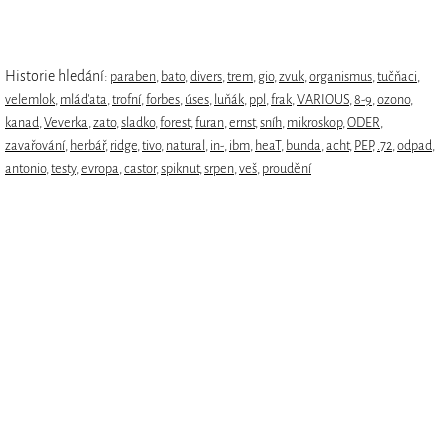
Historie hledání:
paraben
,
bato
,
divers
,
trem
,
gio
,
zvuk
,
organismus
,
tučňaci
,
velemlok
,
mláďata
,
trofní
,
forbes
,
úses
,
luňák
,
ppl
,
frak
,
VARIOUS
,
8-9
,
ozono
,
kanad
,
Veverka
,
zato
,
sladko
,
forest
,
furan
,
ernst
,
sníh
,
mikroskop
,
ODER
,
zavařování
,
herbář
,
ridge
,
tivo
,
natural
,
in-
,
ibm
,
heaT
,
bunda
,
acht
,
PEP
,
.72
,
odpad
,
antonio
,
testy
,
evropa
,
castor
,
spiknut
,
srpen
,
veš
,
proudění