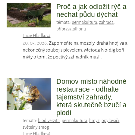
Proč a jak odložit rýč a
nechat půdu dýchat
témata:
permakultura
,
zahrada
,
příprava záhonu
Lucie Hladková
20. 03. 2026
: Zapomeňte na mozoly, drahá hnojiva a
nekonečný souboj s plevelem. Metoda No-dig boří
mýty o tom, že poctivý zahradník musí…
Domov místo náhodné
restaurace - odhalte
tajemství zahrady,
která skutečně bzučí a
plodí
témata:
biodiverzita
,
permakultura
,
hmyz
,
opylovači
,
světelný smog
Lucie Hladková