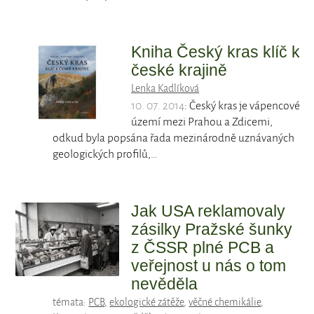
Kniha Český kras klíč k
české krajině
Lenka Kadlíková
10. 07. 2014
: Český kras je vápencové
území mezi Prahou a Zdicemi,
odkud byla popsána řada mezinárodně uznávaných
geologických profilů,…
Jak USA reklamovaly
zásilky Pražské šunky
z ČSSR plné PCB a
veřejnost u nás o tom
nevěděla
témata:
PCB
,
ekologické zátěže
,
věčné chemikálie
,