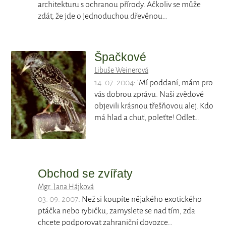
architekturu s ochranou přírody. Ačkoliv se může
zdát, že jde o jednoduchou dřevěnou…
Špačkové
Libuše Weinerová
14. 07. 2004
: 'Mí poddaní, mám pro
vás dobrou zprávu. Naši zvědové
objevili krásnou třešňovou alej. Kdo
má hlad a chuť, poleťte! Odlet…
Obchod se zvířaty
Mgr. Jana Hájková
03. 09. 2007
: Než si koupíte nějakého exotického
ptáčka nebo rybičku, zamyslete se nad tím, zda
chcete podporovat zahraniční dovozce…