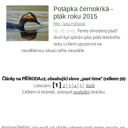
Potápka černokrká -
pták roku 2015
Mgr. Jana Hájková
03. 03. 2015
: Tento ohrožený ptačí
druh byl vybrán jako pták letošního
roku s cílem upozornit na
neutěšenou situaci jeho neustále…
Články na PŘÍRODA.cz, obsahující slovo „
past time
“ (celkem 59):
[ 1 ]
Listování:
2
|
3
|
4
|
5
|
další
Celkem 6 stránek, zobrazit
poslední
stránku.
Historie hledání:
zato
,
poušť
,
148
,
skládka
,
ediment
,
potok
,
tepeln
,
ropucha
,
rae
,