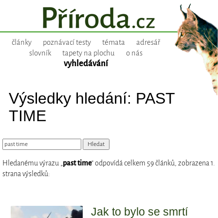
články
poznávací testy
témata
adresář
slovník
tapety na plochu
o nás
vyhledávání
Výsledky hledání: PAST
TIME
Hledanému výrazu „
past time
“ odpovídá celkem 59 článků, zobrazena 1.
strana výsledků:
Jak to bylo se smrtí