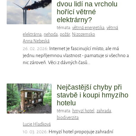
dvou lidí na vrcholu
hořící větrné
elektrárny?
témata:
větrná energetika
,
větrná
elektrárna
,
nehoda
,
požár
,
Nizozemsko
Anna Nebeská
26. 02. 2026
: Internet je fascinující místo, ale má
jednu nepříjemnou vlastnost - pamatuje si všechno a
nic zároveň. Věci z dávných časů…
Nejčastější chyby při
stavbě i koupi hmyzího
hotelu
témata:
hmyzí hotel
,
zahrada
,
biodiverzita
Lucie Hladková
10. 03. 2026
: Hmyzí hotel propojuje zahradní