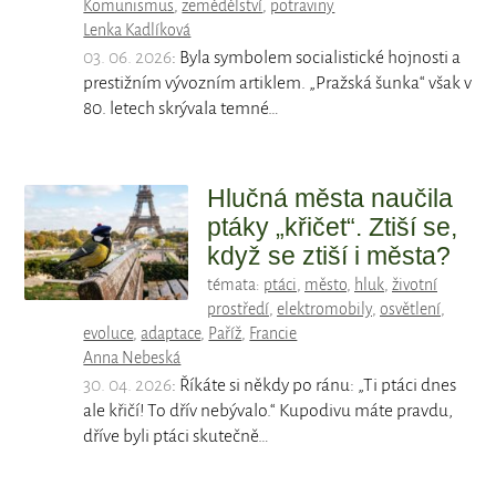
Komunismus
,
zemědělství
,
potraviny
Lenka Kadlíková
03. 06. 2026
: Byla symbolem socialistické hojnosti a
prestižním vývozním artiklem. „Pražská šunka“ však v
80. letech skrývala temné…
Hlučná města naučila
ptáky „křičet“. Ztiší se,
když se ztiší i města?
témata:
ptáci
,
město
,
hluk
,
životní
prostředí
,
elektromobily
,
osvětlení
,
evoluce
,
adaptace
,
Paříž
,
Francie
Anna Nebeská
30. 04. 2026
: Říkáte si někdy po ránu: „Ti ptáci dnes
ale křičí! To dřív nebývalo.“ Kupodivu máte pravdu,
dříve byli ptáci skutečně…