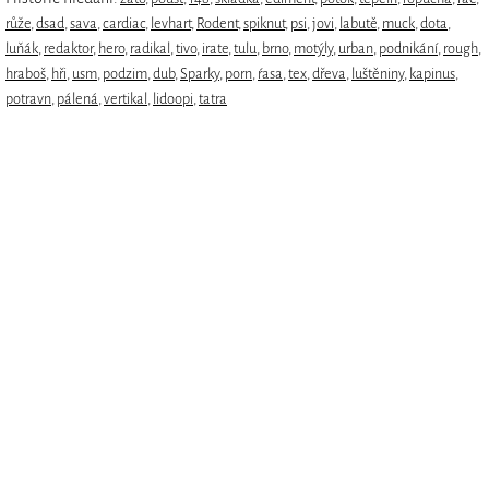
růže
,
dsad
,
sava
,
cardiac
,
levhart
,
Rodent
,
spiknut
,
psi
,
jovi
,
labutě
,
muck
,
dota
,
luňák
,
redaktor
,
hero
,
radikal
,
tivo
,
irate
,
tulu
,
brno
,
motýly
,
urban
,
podnikání
,
rough
,
hraboš
,
hři
,
usm
,
podzim
,
dub
,
Sparky
,
porn
,
ŕasa
,
tex
,
dřeva
,
luštěniny
,
kapinus
,
potravn
,
pálená
,
vertikal
,
lidoopi
,
tatra