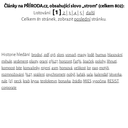
Články na PŘÍRODA.cz, obsahující slovo „
strom
“ (celkem 802):
[ 1 ]
Listování:
2
|
3
|
4
|
5
|
další
Celkem 81 stránek, zobrazit
poslední
stránku.
Historie hledání:
brodiví
,
.pdf
,
ojñ
,
sloni
,
vorvaň
,
mapy
,
lodě
,
humus
,
hlasování
,
mihule
,
sediment
,
plasty
,
praní
,
p%27
,
horizont
,
Fat%
,
špaček
,
polohy
,
líhnutí
,
kompost
,
bite
,
konvalinky
,
rojení
,
asm
,
honsová
,
velikost
,
lor
,
pap
,
motýli
,
rozmnožování
,
%27
,
spálení
,
psychrometr
,
nobýl
,
luňák
,
sala
,
kalendář
,
Veverka
,
rule
,
[2]
,
peck
,
krab
,
krysa
,
teplokrevn
,
boruvka
,
žrádlo
,
MIES
,
vysočina
,
RESIST
,
corporate