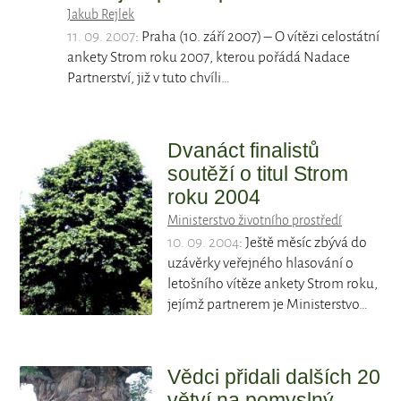
Jakub Rejlek
11. 09. 2007
: Praha (10. září 2007) – O vítězi celostátní
ankety Strom roku 2007, kterou pořádá Nadace
Partnerství, již v tuto chvíli…
Dvanáct finalistů
soutěží o titul Strom
roku 2004
Ministerstvo životního prostředí
10. 09. 2004
: Ještě měsíc zbývá do
uzávěrky veřejného hlasování o
letošního vítěze ankety Strom roku,
jejímž partnerem je Ministerstvo…
Vědci přidali dalších 20
větví na pomyslný