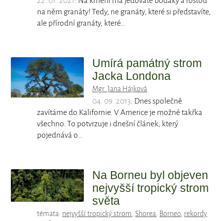
22. 01. 2021
: Na kmeni má jedovaté bodáky a rostou
na něm granáty! Tedy, ne granáty, které si představíte,
ale přírodní granáty, které…
Umírá památný strom
Jacka Londona
Mgr. Jana Hájková
04. 09. 2013
: Dnes společně
zavítáme do Kalifornie. V Americe je možné takřka
všechno. To potvrzuje i dnešní článek, který
pojednává o…
Na Borneu byl objeven
nejvyšší tropický strom
světa
témata:
nejvyšší tropický strom
,
Shorea
,
Borneo
,
rekordy