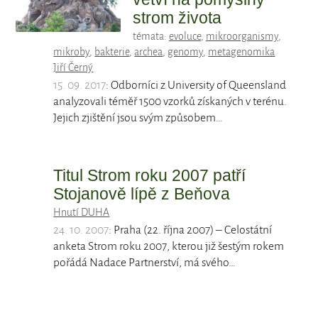
strom života
témata:
evoluce
,
mikroorganismy
,
mikroby
,
bakterie
,
archea
,
genomy
,
metagenomika
Jiří Černý
15. 09. 2017
: Odborníci z University of Queensland
analyzovali téměř 1500 vzorků získaných v terénu.
Jejich zjištění jsou svým způsobem…
Titul Strom roku 2007 patří
Stojanově lípě z Beňova
Hnutí DUHA
24. 10. 2007
: Praha (22. října 2007) – Celostátní
anketa Strom roku 2007, kterou již šestým rokem
pořádá Nadace Partnerství, má svého…