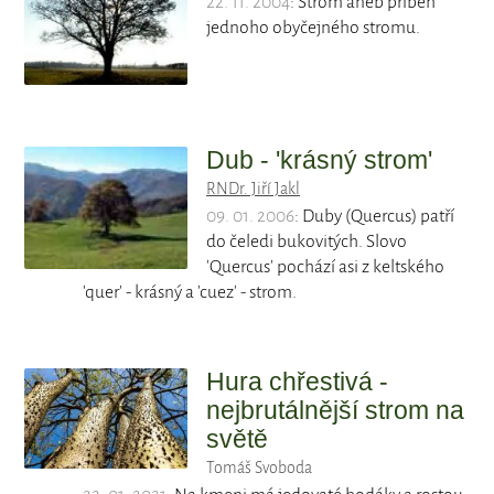
22. 11. 2004
: Strom aneb příběh
jednoho obyčejného stromu.
Dub - 'krásný strom'
RNDr. Jiří Jakl
09. 01. 2006
: Duby (Quercus) patří
do čeledi bukovitých. Slovo
'Quercus' pochází asi z keltského
'quer' - krásný a 'cuez' - strom.
Hura chřestivá -
nejbrutálnější strom na
světě
Tomáš Svoboda