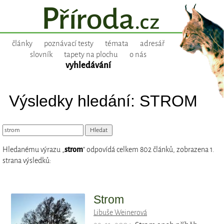
články
poznávací testy
témata
adresář
slovník
tapety na plochu
o nás
vyhledávání
Výsledky hledání: STROM
Hledanému výrazu „
strom
“ odpovídá celkem 802 článků, zobrazena 1.
strana výsledků:
Strom
Libuše Weinerová